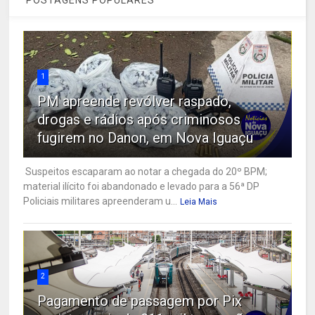
1
PM apreende revólver raspado,
drogas e rádios após criminosos
fugirem no Danon, em Nova Iguaçu
Suspeitos escaparam ao notar a chegada do 20º BPM;
material ilícito foi abandonado e levado para a 56ª DP
Policiais militares apreenderam u...
Leia Mais
2
Pagamento de passagem por Pix