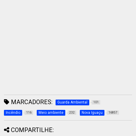
MARCADORES:
Guarda Ambiental
101
Incêndio
Meio ambiente
Nova Iguaçu
116
232
16857
COMPARTILHE: