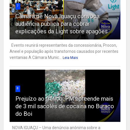
7
Câmara de Nova Iguaçu convoca
audiência pública para cobrar
explicações da Light sobre apagões
Evento reunirá representantes da concessionária, Procon,
Aneel e população após transtornos causados por recentes
ventanias A Câmara Munic...
Leia Mais
8
Prejuízo ao tráfico: PM apreende mais
de 3 mil sacolés de cocaína no Buraco
do Boi
NOVA IGUAÇU – Uma denúncia anônima sobre a