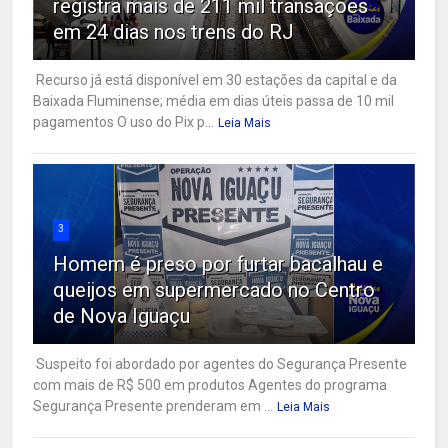
registra mais de 211 mil transações
em 24 dias nos trens do RJ
Recurso já está disponível em 30 estações da capital e da
Baixada Fluminense; média em dias úteis passa de 10 mil
pagamentos O uso do Pix p...
Leia Mais
3
Homem é preso por furtar bacalhau e
queijos em supermercado no Centro
de Nova Iguaçu
Suspeito foi abordado por agentes do Segurança Presente
com mais de R$ 500 em produtos Agentes do programa
Segurança Presente prenderam em ...
Leia Mais