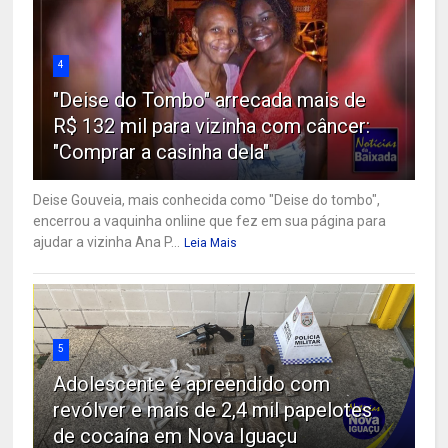
4
"Deise do Tombo" arrecada mais de
R$ 132 mil para vizinha com câncer:
"Comprar a casinha dela"
Deise Gouveia, mais conhecida como "Deise do tombo",
encerrou a vaquinha onliine que fez em sua página para
ajudar a vizinha Ana P...
Leia Mais
5
Adolescente é apreendido com
revólver e mais de 2,4 mil papelotes
de cocaína em Nova Iguaçu