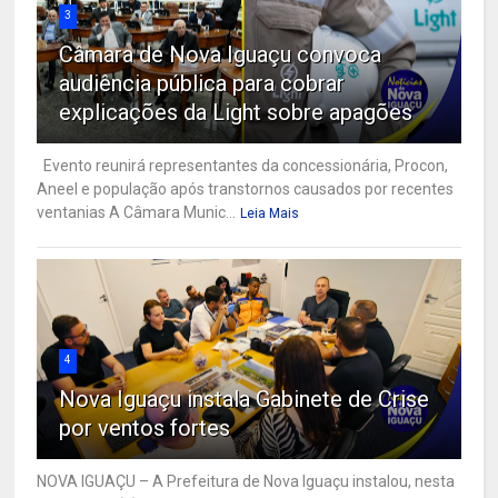
3
Câmara de Nova Iguaçu convoca
audiência pública para cobrar
explicações da Light sobre apagões
Evento reunirá representantes da concessionária, Procon,
Aneel e população após transtornos causados por recentes
ventanias A Câmara Munic...
Leia Mais
4
Nova Iguaçu instala Gabinete de Crise
por ventos fortes
NOVA IGUAÇU – A Prefeitura de Nova Iguaçu instalou, nesta