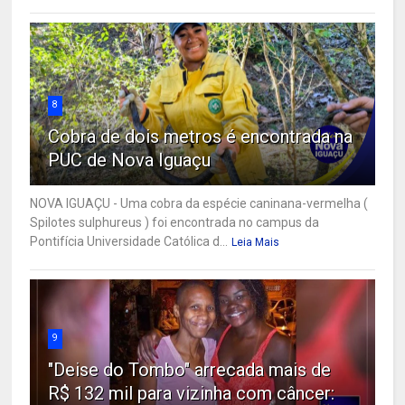
8
Cobra de dois metros é encontrada na
PUC de Nova Iguaçu
NOVA IGUAÇU - Uma cobra da espécie caninana-vermelha (
Spilotes sulphureus ) foi encontrada no campus da
Pontifícia Universidade Católica d...
Leia Mais
9
"Deise do Tombo" arrecada mais de
R$ 132 mil para vizinha com câncer: