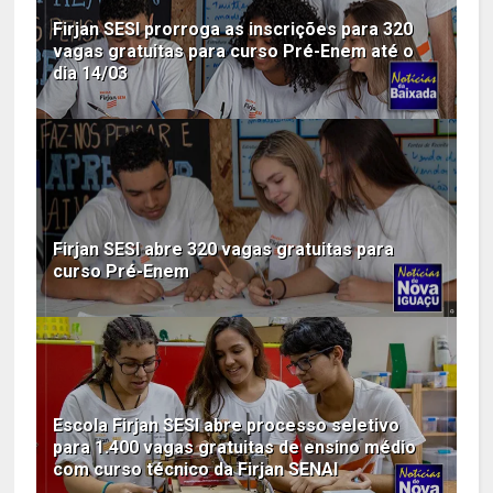
Firjan SESI prorroga as inscrições para 320
vagas gratuitas para curso Pré-Enem até o
dia 14/03
Firjan SESI abre 320 vagas gratuitas para
curso Pré-Enem
Escola Firjan SESI abre processo seletivo
para 1.400 vagas gratuitas de ensino médio
com curso técnico da Firjan SENAI