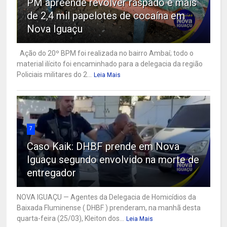
PM apreende revólver raspado e mais
de 2,4 mil papelotes de cocaína em
Nova Iguaçu
Ação do 20º BPM foi realizada no bairro Ambaí; todo o
material ilícito foi encaminhado para a delegacia da região
Policiais militares do 2...
Leia Mais
7
Caso Kaik: DHBF prende em Nova
Iguaçu segundo envolvido na morte de
entregador
NOVA IGUAÇU — Agentes da Delegacia de Homicídios da
Baixada Fluminense ( DHBF ) prenderam, na manhã desta
quarta-feira (25/03), Kleiton dos...
Leia Mais