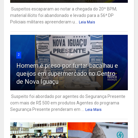
Suspeitos escaparam ao notar a chegada do 20º BPM;
material ilícito foi abandonado e levado para a 56ª DP
Policiais militares apreenderam u...
Leia Mais
2
Homem é preso por furtar bacalhau e
queijos em supermercado no Centro
de Nova Iguaçu
Suspeito foi abordado por agentes do Segurança Presente
com mais de R$ 500 em produtos Agentes do programa
Segurança Presente prenderam em ...
Leia Mais