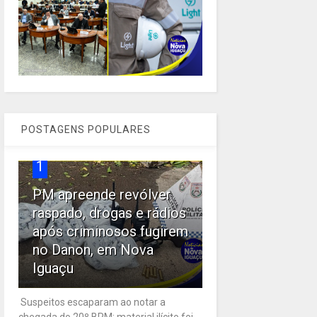
POSTAGENS POPULARES
1
PM apreende revólver
raspado, drogas e rádios
após criminosos fugirem
no Danon, em Nova
Iguaçu
Suspeitos escaparam ao notar a
chegada do 20º BPM; material ilícito foi