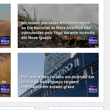
Mil mudas plantadas em homenagem
ao Dia Nacional da Mata Atlântica são
o
consumidas pelo fogo durante incêndio
em Nova Iguaçu
Dois pacientes feridos em incêndio em
s de
clínica de Nova Iguaçu seguem
internados em estado grave