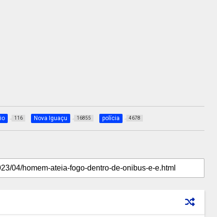
io
Nova Iguaçu
polícia
116
16855
4678