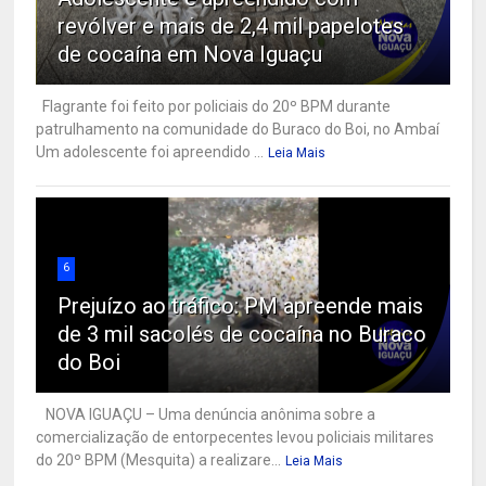
revólver e mais de 2,4 mil papelotes
de cocaína em Nova Iguaçu
Flagrante foi feito por policiais do 20º BPM durante
patrulhamento na comunidade do Buraco do Boi, no Ambaí
Um adolescente foi apreendido ...
Leia Mais
6
Prejuízo ao tráfico: PM apreende mais
de 3 mil sacolés de cocaína no Buraco
do Boi
NOVA IGUAÇU – Uma denúncia anônima sobre a
comercialização de entorpecentes levou policiais militares
do 20º BPM (Mesquita) a realizare...
Leia Mais