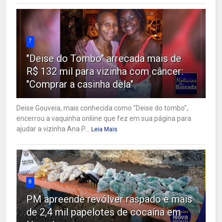
7
"Deise do Tombo" arrecada mais de
R$ 132 mil para vizinha com câncer:
"Comprar a casinha dela"
Deise Gouveia, mais conhecida como "Deise do tombo",
encerrou a vaquinha onliine que fez em sua página para
ajudar a vizinha Ana P...
Leia Mais
8
PM apreende revólver raspado e mais
de 2,4 mil papelotes de cocaína em