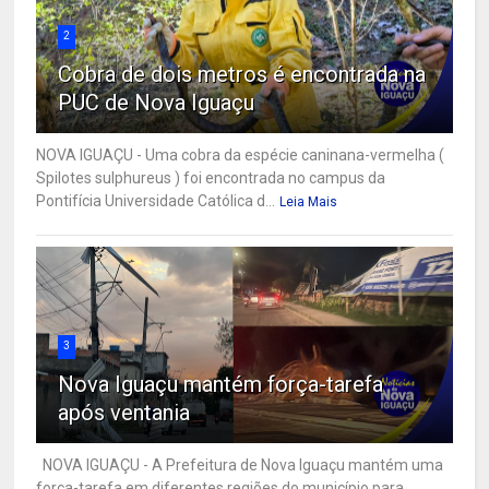
2
Cobra de dois metros é encontrada na
PUC de Nova Iguaçu
NOVA IGUAÇU - Uma cobra da espécie caninana-vermelha (
Spilotes sulphureus ) foi encontrada no campus da
Pontifícia Universidade Católica d...
Leia Mais
3
Nova Iguaçu mantém força-tarefa
após ventania
NOVA IGUAÇU - A Prefeitura de Nova Iguaçu mantém uma
força-tarefa em diferentes regiões do município para