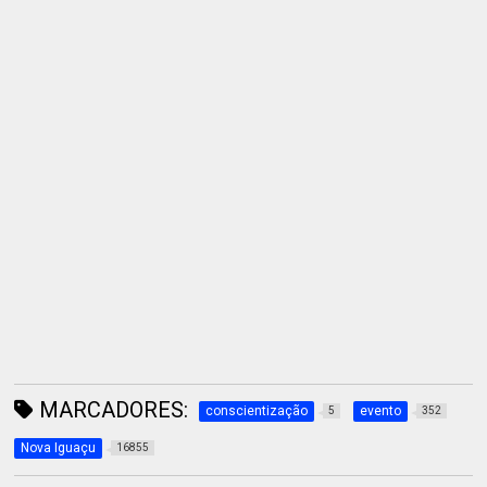
MARCADORES:
conscientização
evento
5
352
Nova Iguaçu
16855