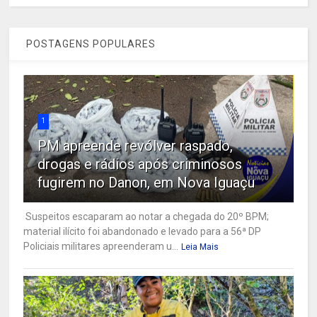
POSTAGENS POPULARES
1
PM apreende revólver raspado,
drogas e rádios após criminosos
fugirem no Danon, em Nova Iguaçu
Suspeitos escaparam ao notar a chegada do 20º BPM;
material ilícito foi abandonado e levado para a 56ª DP
Policiais militares apreenderam u...
Leia Mais