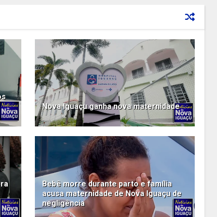
os
Nova Iguaçu ganha nova maternidade
bra
Bebê morre durante parto e família
acusa maternidade de Nova Iguaçu de
negligência