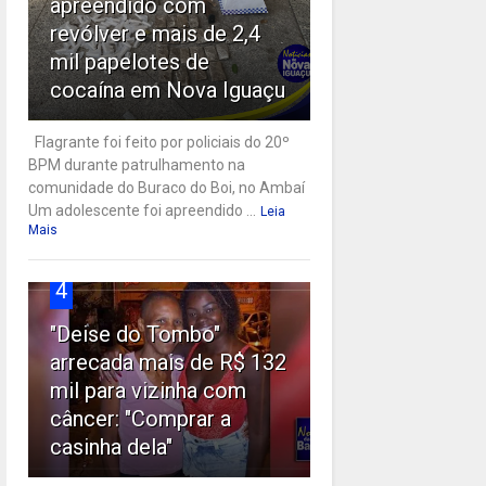
apreendido com
revólver e mais de 2,4
mil papelotes de
cocaína em Nova Iguaçu
Flagrante foi feito por policiais do 20º
BPM durante patrulhamento na
comunidade do Buraco do Boi, no Ambaí
Um adolescente foi apreendido ...
Leia
Mais
4
"Deise do Tombo"
arrecada mais de R$ 132
mil para vizinha com
câncer: "Comprar a
casinha dela"