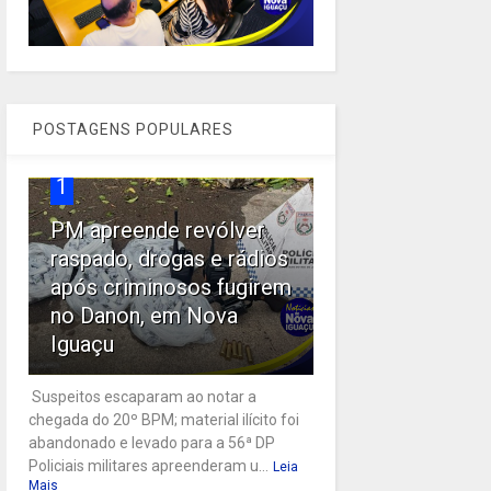
POSTAGENS POPULARES
1
PM apreende revólver
raspado, drogas e rádios
após criminosos fugirem
no Danon, em Nova
Iguaçu
Suspeitos escaparam ao notar a
chegada do 20º BPM; material ilícito foi
abandonado e levado para a 56ª DP
Policiais militares apreenderam u...
Leia
Mais