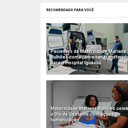
RECOMENDADO PARA VOCÊ
Pacientes da Maternidade Mariana
Bulhões começam a ser transferid
para o Hospital Iguassú
Maternidade Mariana Bulhões cele
o Dia da Gestante com ações de
humanização