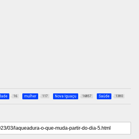
dade
mulher
Nova Iguaçu
Saúde
16
117
16857
1380