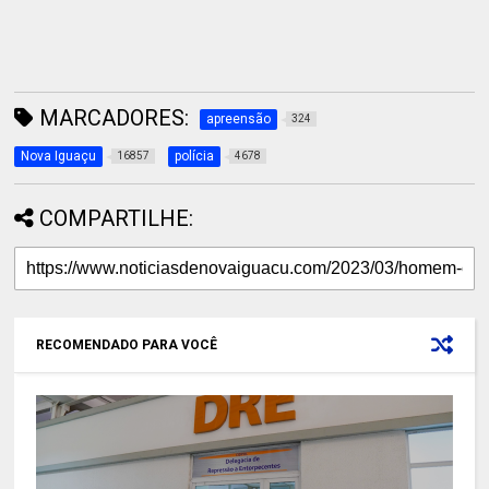
MARCADORES:
apreensão
324
Nova Iguaçu
polícia
16857
4678
COMPARTILHE:
RECOMENDADO PARA VOCÊ