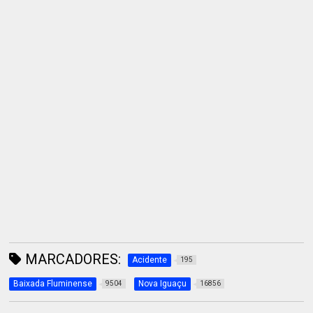
MARCADORES:
Acidente
195
Baixada Fluminense
Nova Iguaçu
9504
16856