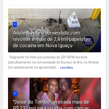
4
Adolescente é apreendido com
revólver e mais de 2,4 mil papelotes
de cocaína em Nova Iguaçu
Flagrante foi feito por policiais do 20º BPM durante
patrulhamento na comunidade do Buraco do Boi, no Ambaí
Um adolescente foi apreendido ...
Leia Mais
5
"Deise do Tombo" arrecada mais de
R$ 132 mil para vizinha com câncer: