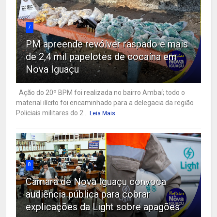
7
PM apreende revólver raspado e mais
de 2,4 mil papelotes de cocaína em
Nova Iguaçu
Ação do 20º BPM foi realizada no bairro Ambaí; todo o
material ilícito foi encaminhado para a delegacia da região
Policiais militares do 2...
Leia Mais
8
Câmara de Nova Iguaçu convoca
audiência pública para cobrar
explicações da Light sobre apagões