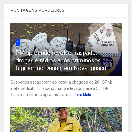
POSTAGENS POPULARES
1
PM apreende revólver raspado,
drogas e rádios após criminosos
fugirem no Danon, em Nova Iguaçu
Suspeitos escaparam ao notar a chegada do 20º BPM;
material ilícito foi abandonado e levado para a 56ª DP
Policiais militares apreenderam u...
Leia Mais