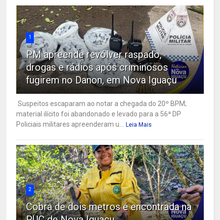
1
PM apreende revólver raspado,
drogas e rádios após criminosos
fugirem no Danon, em Nova Iguaçu
Suspeitos escaparam ao notar a chegada do 20º BPM;
material ilícito foi abandonado e levado para a 56ª DP
Policiais militares apreenderam u...
Leia Mais
2
Cobra de dois metros é encontrada na
PUC de Nova Iguaçu