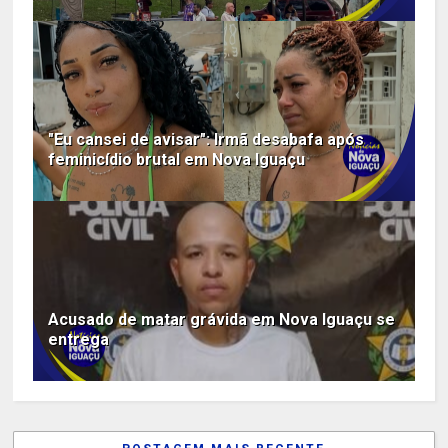
"Eu cansei de avisar": Irmã desabafa após
feminicídio brutal em Nova Iguaçu
Acusado de matar grávida em Nova Iguaçu se
entrega