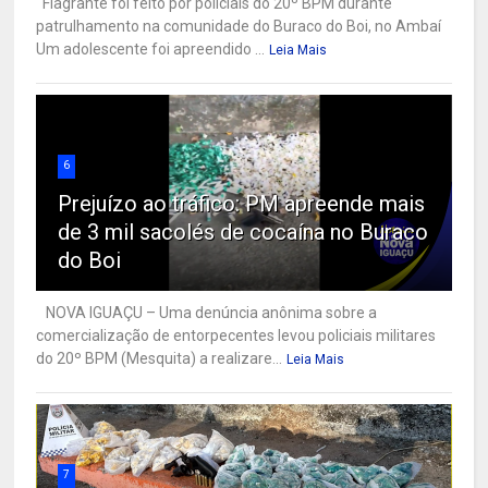
Flagrante foi feito por policiais do 20º BPM durante
patrulhamento na comunidade do Buraco do Boi, no Ambaí
Um adolescente foi apreendido ...
Leia Mais
6
Prejuízo ao tráfico: PM apreende mais
de 3 mil sacolés de cocaína no Buraco
do Boi
NOVA IGUAÇU – Uma denúncia anônima sobre a
comercialização de entorpecentes levou policiais militares
do 20º BPM (Mesquita) a realizare...
Leia Mais
7