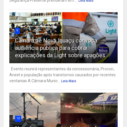
Segurança Presente prenderam em ...
Leia Mais
9
Câmara de Nova Iguaçu convoca
audiência pública para cobrar
explicações da Light sobre apagões
Evento reunirá representantes da concessionária, Procon,
Aneel e população após transtornos causados por recentes
ventanias A Câmara Munic...
Leia Mais
10