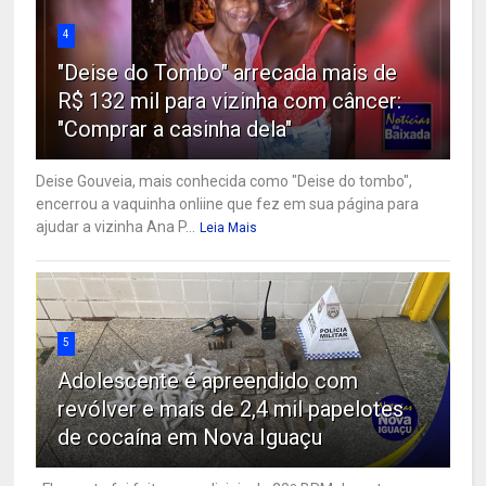
4
"Deise do Tombo" arrecada mais de
R$ 132 mil para vizinha com câncer:
"Comprar a casinha dela"
Deise Gouveia, mais conhecida como "Deise do tombo",
encerrou a vaquinha onliine que fez em sua página para
ajudar a vizinha Ana P...
Leia Mais
5
Adolescente é apreendido com
revólver e mais de 2,4 mil papelotes
de cocaína em Nova Iguaçu