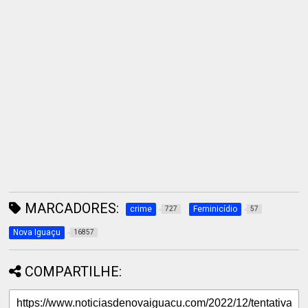
MARCADORES:
crime
Feminicídio
727
57
Nova Iguaçu
16857
COMPARTILHE: