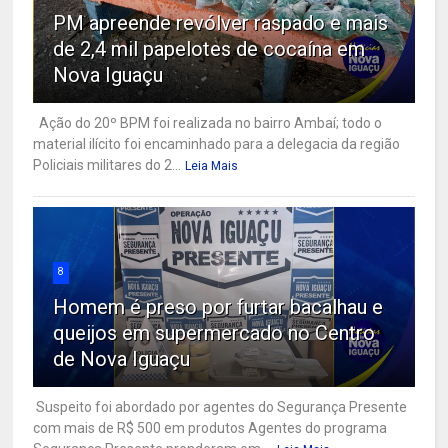
PM apreende revólver raspado e mais
de 2,4 mil papelotes de cocaína em
Nova Iguaçu
Ação do 20º BPM foi realizada no bairro Ambaí; todo o
material ilícito foi encaminhado para a delegacia da região
Policiais militares do 2...
Leia Mais
8
Homem é preso por furtar bacalhau e
queijos em supermercado no Centro
de Nova Iguaçu
Suspeito foi abordado por agentes do Segurança Presente
com mais de R$ 500 em produtos Agentes do programa