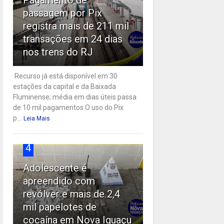
passagem por Pix
registra mais de 211 mil
transações em 24 dias
nos trens do RJ
Recurso já está disponível em 30
estações da capital e da Baixada
Fluminense; média em dias úteis passa
de 10 mil pagamentos O uso do Pix
p...
Leia Mais
4
Adolescente é
apreendido com
revólver e mais de 2,4
mil papelotes de
cocaína em Nova Iguaçu