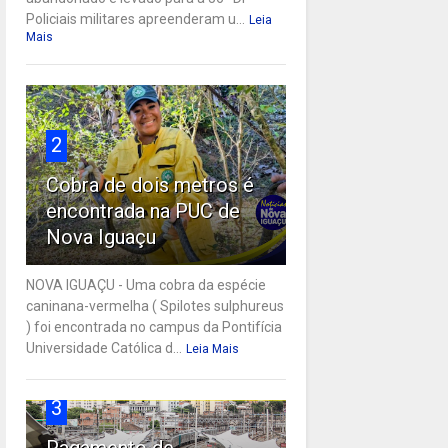
Policiais militares apreenderam u...
Leia
Mais
2
Cobra de dois metros é
encontrada na PUC de
Nova Iguaçu
NOVA IGUAÇU - Uma cobra da espécie
caninana-vermelha ( Spilotes sulphureus
) foi encontrada no campus da Pontifícia
Universidade Católica d...
Leia Mais
3
Pagamento de