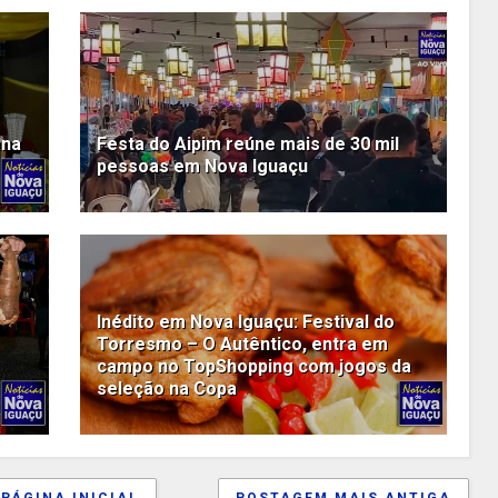
ana
Festa do Aipim reúne mais de 30 mil
pessoas em Nova Iguaçu
Inédito em Nova Iguaçu: Festival do
Torresmo – O Autêntico, entra em
campo no TopShopping com jogos da
seleção na Copa
PÁGINA INICIAL
POSTAGEM MAIS ANTIGA