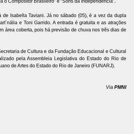
a o Compositor Brasileiro” e “Sons da Independência”.
á de Isabella Taviani. Já no sábado (05), é a vez da dupla
art´nália e Toni Garrido. A entrada é gratuita e as atrações
 área coberta, pois há previsão de chuva nos três dias de
Secretaria de Cultura e da Fundação Educacional e Cultural
alizado pela Assembleia Legislativa do Estado do Rio de
tuano de Artes do Estado do Rio de Janeiro (FUNARJ).
Via
PMNI