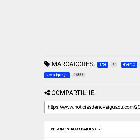
MARCADORES:
arte
evento
97
Nova Iguaçu
16856
COMPARTILHE:
RECOMENDADO PARA VOCÊ