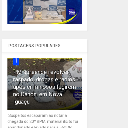
POSTAGENS POPULARES
1
PM apreende revólver
raspado, drogas e rádios
após criminosos fugirem
no Danon, em Nova
Iguaçu
Suspeitos escaparam ao notar a
chegada do 20º BPM; material ilícito foi
abandonado e levado para a 56ª DP