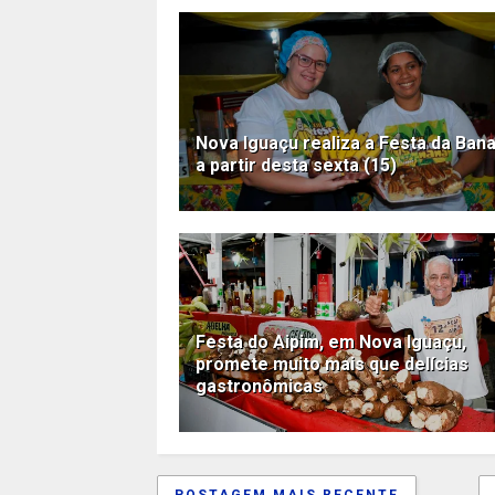
Nova Iguaçu realiza a Festa da Ban
a partir desta sexta (15)
Festa do Aipim, em Nova Iguaçu,
promete muito mais que delícias
gastronômicas
POSTAGEM MAIS RECENTE