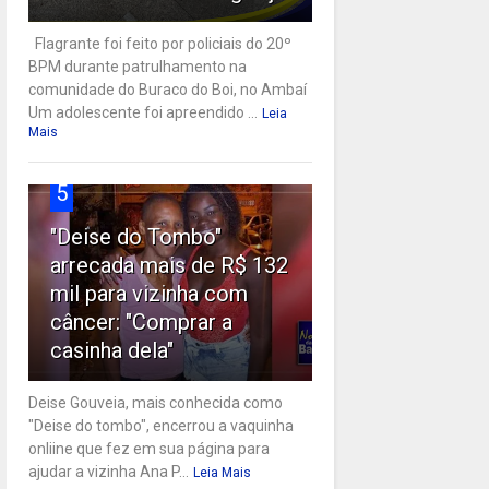
Flagrante foi feito por policiais do 20º
BPM durante patrulhamento na
comunidade do Buraco do Boi, no Ambaí
Um adolescente foi apreendido ...
Leia
Mais
5
"Deise do Tombo"
arrecada mais de R$ 132
mil para vizinha com
câncer: "Comprar a
casinha dela"
Deise Gouveia, mais conhecida como
"Deise do tombo", encerrou a vaquinha
onliine que fez em sua página para
ajudar a vizinha Ana P...
Leia Mais