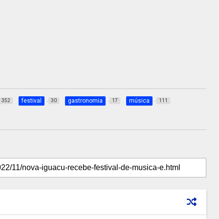
festival
gastronomia
música
352
30
17
111