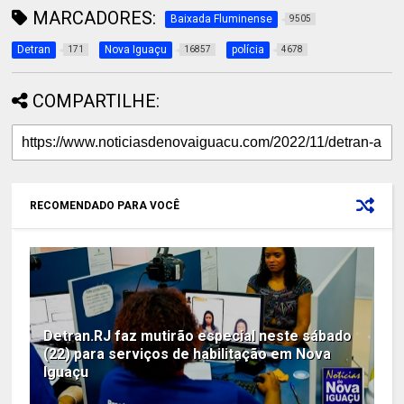
MARCADORES:
Baixada Fluminense
9505
Detran
Nova Iguaçu
polícia
171
16857
4678
COMPARTILHE:
RECOMENDADO PARA VOCÊ
Detran.RJ faz mutirão especial neste sábado
(22) para serviços de habilitação em Nova
Iguaçu