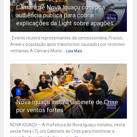
Câmara de Nova Iguaçu convoca
audiência pública para cobrar
explicações da Light sobre apagões
Evento reunirá representantes da concessionária, Procon,
Aneel e população após transtornos causados por recentes
ventanias A Câmara Munic...
Leia Mais
9
Nova Iguaçu instala Gabinete de Crise
por ventos fortes
NOVA IGUAÇU – A Prefeitura de Nova Iguaçu instalou, nesta
sexta-feira (7), um Gabinete de Crise para monitorar a