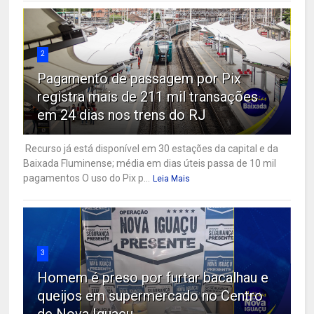
2
Pagamento de passagem por Pix
registra mais de 211 mil transações
em 24 dias nos trens do RJ
Recurso já está disponível em 30 estações da capital e da
Baixada Fluminense; média em dias úteis passa de 10 mil
pagamentos O uso do Pix p...
Leia Mais
3
Homem é preso por furtar bacalhau e
queijos em supermercado no Centro
de Nova Iguaçu