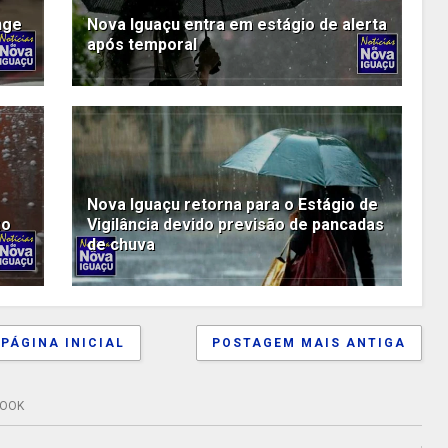
nge
Nova Iguaçu entra em estágio de alerta
após temporal
Nova Iguaçu retorna para o Estágio de
zo
Vigilância devido previsão de pancadas
de chuva
PÁGINA INICIAL
POSTAGEM MAIS ANTIGA
BOOK