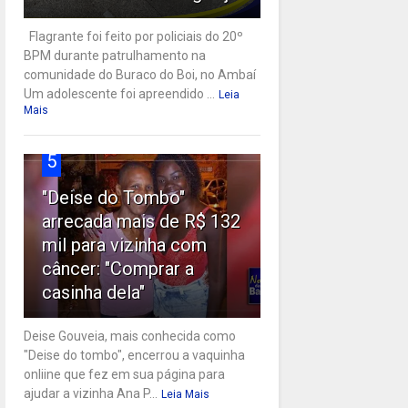
Flagrante foi feito por policiais do 20º
BPM durante patrulhamento na
comunidade do Buraco do Boi, no Ambaí
Um adolescente foi apreendido ...
Leia
Mais
5
"Deise do Tombo"
arrecada mais de R$ 132
mil para vizinha com
câncer: "Comprar a
casinha dela"
Deise Gouveia, mais conhecida como
"Deise do tombo", encerrou a vaquinha
onliine que fez em sua página para
ajudar a vizinha Ana P...
Leia Mais