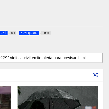
Civil
Nova Iguaçu
195
16856