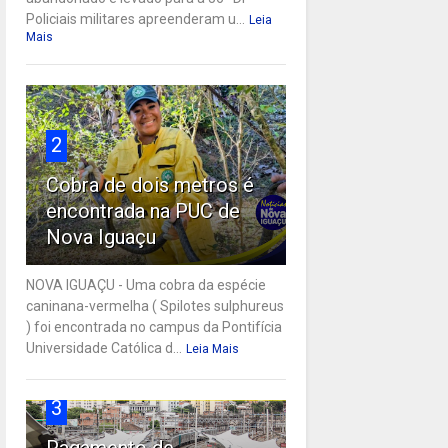
Policiais militares apreenderam u...
Leia
Mais
2
Cobra de dois metros é
encontrada na PUC de
Nova Iguaçu
NOVA IGUAÇU - Uma cobra da espécie
caninana-vermelha ( Spilotes sulphureus
) foi encontrada no campus da Pontifícia
Universidade Católica d...
Leia Mais
3
Pagamento de