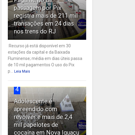
passagem por Pix
registra mais de 211 mil
transações em 24 dias
nos trens do RJ
Recurso já está disponível em 30
estações da capital e da Baixada
Fluminense; média em dias úteis passa
de 10 mil pagamentos O uso do Pix
p...
Leia Mais
4
Adolescente é
apreendido com
revólver e mais de 2,4
mil papelotes de
cocaína em Nova Iguaçu