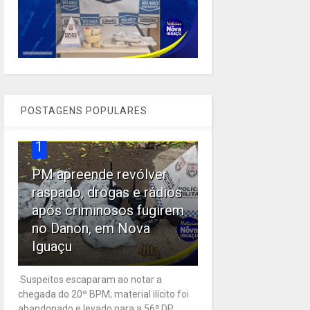
POSTAGENS POPULARES
1
PM apreende revólver
raspado, drogas e rádios
após criminosos fugirem
no Danon, em Nova
Iguaçu
Suspeitos escaparam ao notar a
chegada do 20º BPM; material ilícito foi
abandonado e levado para a 56ª DP