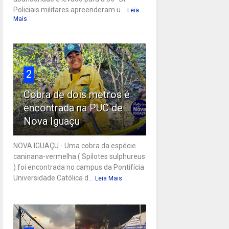
Policiais militares apreenderam u...
Leia
Mais
2
Cobra de dois metros é
encontrada na PUC de
Nova Iguaçu
NOVA IGUAÇU - Uma cobra da espécie
caninana-vermelha ( Spilotes sulphureus
) foi encontrada no campus da Pontifícia
Universidade Católica d...
Leia Mais