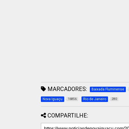
MARCADORES:
Baixada Fluminense
Nova Iguaçu
Rio de Janeiro
16856
280
COMPARTILHE: