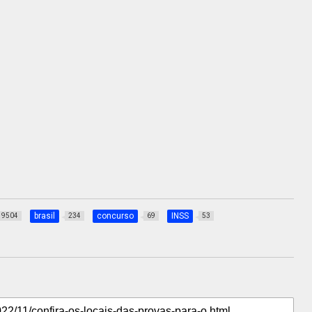
brasil
concurso
INSS
9504
234
69
53