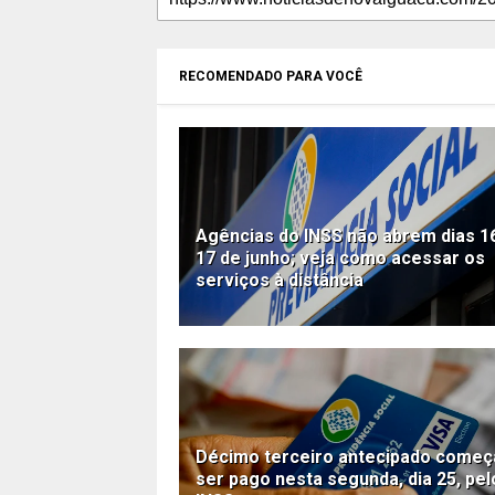
RECOMENDADO PARA VOCÊ
Agências do INSS não abrem dias 1
17 de junho; veja como acessar os
serviços à distância
Décimo terceiro antecipado começ
ser pago nesta segunda, dia 25, pel