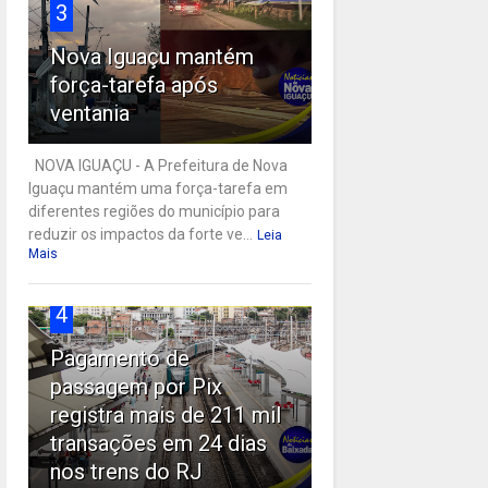
3
Nova Iguaçu mantém
força-tarefa após
ventania
NOVA IGUAÇU - A Prefeitura de Nova
Iguaçu mantém uma força-tarefa em
diferentes regiões do município para
reduzir os impactos da forte ve...
Leia
Mais
4
Pagamento de
passagem por Pix
registra mais de 211 mil
transações em 24 dias
nos trens do RJ