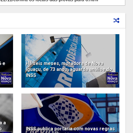
6 e
Há seis meses, moradora de Nova
Iguaçu, de 73 anos, aguarda análise do
INSS
a a
o
INSS publica portaria com novas regras