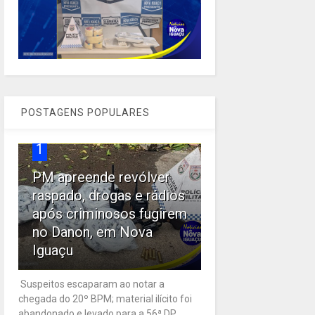
POSTAGENS POPULARES
1
PM apreende revólver
raspado, drogas e rádios
após criminosos fugirem
no Danon, em Nova
Iguaçu
Suspeitos escaparam ao notar a
chegada do 20º BPM; material ilícito foi
abandonado e levado para a 56ª DP