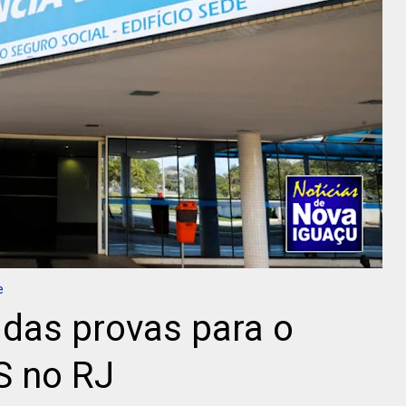
e
 das provas para o
S no RJ