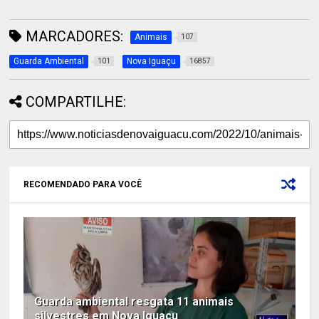
MARCADORES:
Animais
107
Guarda Ambiental
Nova Iguaçu
101
16857
COMPARTILHE:
RECOMENDADO PARA VOCÊ
Guarda ambiental resgata 11 animais
silvestres em Nova Iguaçu