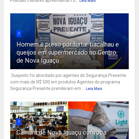
Policiais militares apreenderam u...
Leia Mais
2
Homem é preso por furtar bacalhau e
queijos em supermercado no Centro
de Nova Iguaçu
Suspeito foi abordado por agentes do Segurança Presente
com mais de R$ 500 em produtos Agentes do programa
Segurança Presente prenderam em ...
Leia Mais
3
Câmara de Nova Iguaçu convoca