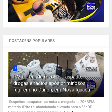
POSTAGENS POPULARES
1
PM apreende revólver raspado,
drogas e rádios após criminosos
fugirem no Danon, em Nova Iguaçu
Suspeitos escaparam ao notar a chegada do 20º BPM;
material ilícito foi abandonado e levado para a 56ª DP