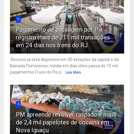
5
Pagamento de passagem por Pix
registra mais de 211 mil transações
em 24 dias nos trens do RJ
Recurso já está disponível em 30 estações da capital e da
Baixada Fluminense; média em dias úteis passa de 10 mil
pagamentos O uso do Pix p...
Leia Mais
6
PM apreende revólver raspado e mais
de 2,4 mil papelotes de cocaína em
Nova Iguaçu