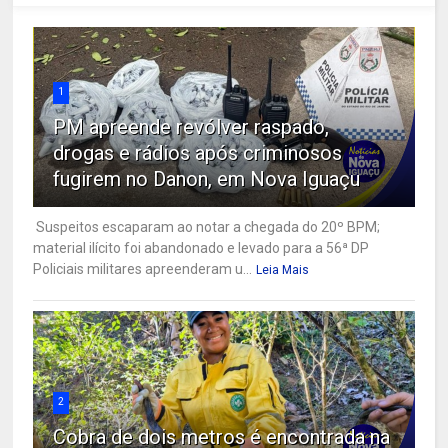
1
PM apreende revólver raspado,
drogas e rádios após criminosos
fugirem no Danon, em Nova Iguaçu
Suspeitos escaparam ao notar a chegada do 20º BPM;
material ilícito foi abandonado e levado para a 56ª DP
Policiais militares apreenderam u...
Leia Mais
2
Cobra de dois metros é encontrada na