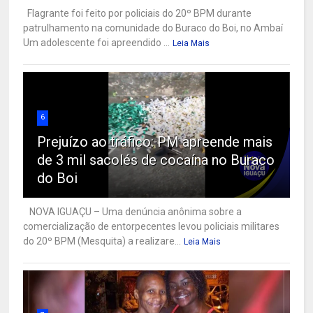
Flagrante foi feito por policiais do 20º BPM durante
patrulhamento na comunidade do Buraco do Boi, no Ambaí
Um adolescente foi apreendido ...
Leia Mais
6
Prejuízo ao tráfico: PM apreende mais
de 3 mil sacolés de cocaína no Buraco
do Boi
NOVA IGUAÇU – Uma denúncia anônima sobre a
comercialização de entorpecentes levou policiais militares
do 20º BPM (Mesquita) a realizare...
Leia Mais