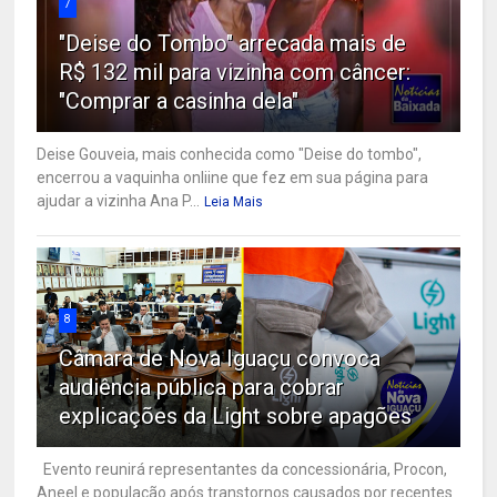
7
"Deise do Tombo" arrecada mais de
R$ 132 mil para vizinha com câncer:
"Comprar a casinha dela"
Deise Gouveia, mais conhecida como "Deise do tombo",
encerrou a vaquinha onliine que fez em sua página para
ajudar a vizinha Ana P...
Leia Mais
8
Câmara de Nova Iguaçu convoca
audiência pública para cobrar
explicações da Light sobre apagões
Evento reunirá representantes da concessionária, Procon,
Aneel e população após transtornos causados por recentes