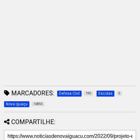
MARCADORES:
Defesa Civil
Escolas
195
5
Nova Iguaçu
16855
COMPARTILHE: