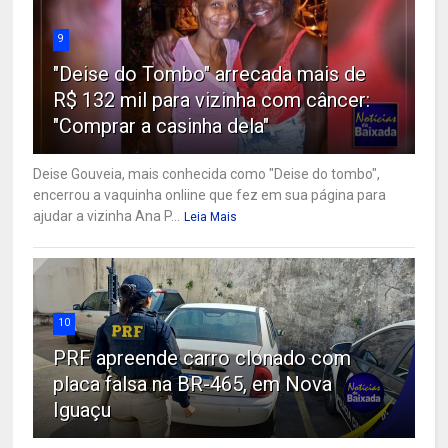
9
"Deise do Tombo" arrecada mais de
R$ 132 mil para vizinha com câncer:
"Comprar a casinha dela"
Deise Gouveia, mais conhecida como "Deise do tombo",
encerrou a vaquinha onliine que fez em sua página para
ajudar a vizinha Ana P...
Leia Mais
10
PRF apreende carro clonado com
placa falsa na BR-465, em Nova
Iguaçu