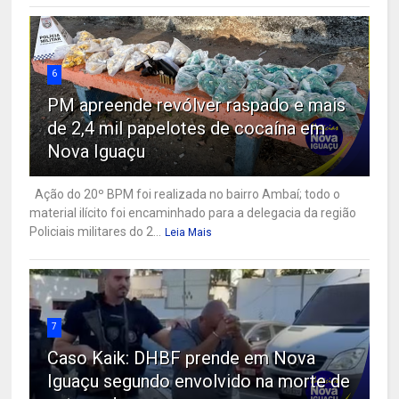
6
PM apreende revólver raspado e mais
de 2,4 mil papelotes de cocaína em
Nova Iguaçu
Ação do 20º BPM foi realizada no bairro Ambaí; todo o
material ilícito foi encaminhado para a delegacia da região
Policiais militares do 2...
Leia Mais
7
Caso Kaik: DHBF prende em Nova
Iguaçu segundo envolvido na morte de