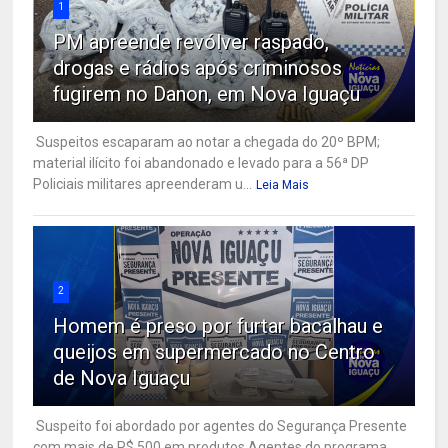
1
PM apreende revólver raspado,
drogas e rádios após criminosos
fugirem no Danon, em Nova Iguaçu
Suspeitos escaparam ao notar a chegada do 20º BPM;
material ilícito foi abandonado e levado para a 56ª DP
Policiais militares apreenderam u...
Leia Mais
2
Homem é preso por furtar bacalhau e
queijos em supermercado no Centro
de Nova Iguaçu
Suspeito foi abordado por agentes do Segurança Presente
com mais de R$ 500 em produtos Agentes do programa