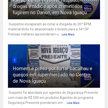
drogas e rádios após criminosos
fugirem no Danon, em Nova Iguaçu
Suspeitos escaparam ao notar a chegada do 20º BPM;
material ilícito foi abandonado e levado para a 56ª DP
Policiais militares apreenderam u...
Leia Mais
2
Homem é preso por furtar bacalhau e
queijos em supermercado no Centro
de Nova Iguaçu
Suspeito foi abordado por agentes do Segurança Presente
com mais de R$ 500 em produtos Agentes do programa
Segurança Presente prenderam em ...
Leia Mais