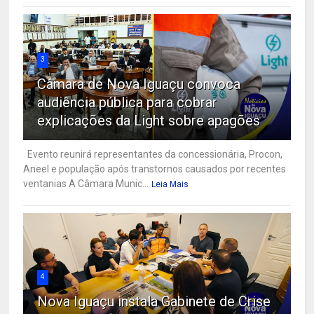
3
Câmara de Nova Iguaçu convoca
audiência pública para cobrar
explicações da Light sobre apagões
Evento reunirá representantes da concessionária, Procon,
Aneel e população após transtornos causados por recentes
ventanias A Câmara Munic...
Leia Mais
4
Nova Iguaçu instala Gabinete de Crise