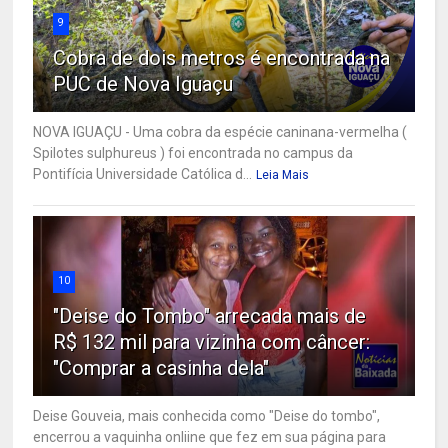
9
Cobra de dois metros é encontrada na
PUC de Nova Iguaçu
NOVA IGUAÇU - Uma cobra da espécie caninana-vermelha (
Spilotes sulphureus ) foi encontrada no campus da
Pontifícia Universidade Católica d...
Leia Mais
10
"Deise do Tombo" arrecada mais de
R$ 132 mil para vizinha com câncer:
"Comprar a casinha dela"
Deise Gouveia, mais conhecida como "Deise do tombo",
encerrou a vaquinha onliine que fez em sua página para