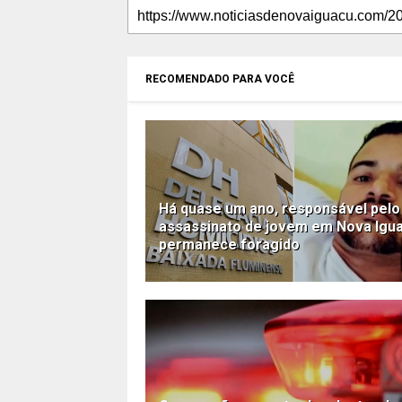
RECOMENDADO PARA VOCÊ
Há quase um ano, responsável pelo
assassinato de jovem em Nova Igu
permanece foragido