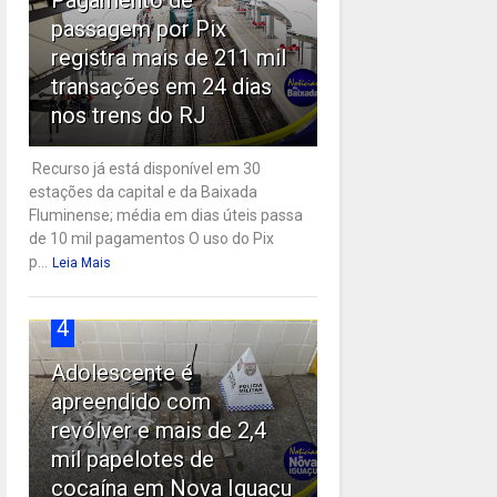
passagem por Pix
registra mais de 211 mil
transações em 24 dias
nos trens do RJ
Recurso já está disponível em 30
estações da capital e da Baixada
Fluminense; média em dias úteis passa
de 10 mil pagamentos O uso do Pix
p...
Leia Mais
4
Adolescente é
apreendido com
revólver e mais de 2,4
mil papelotes de
cocaína em Nova Iguaçu