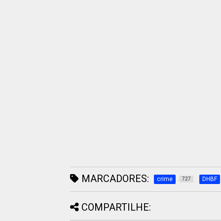
MARCADORES:
crime
DHBF
727
COMPARTILHE: