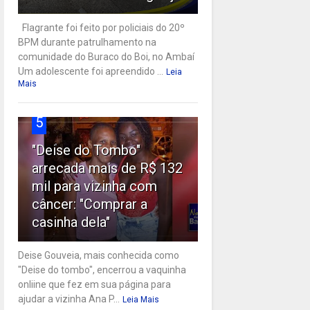
Flagrante foi feito por policiais do 20º
BPM durante patrulhamento na
comunidade do Buraco do Boi, no Ambaí
Um adolescente foi apreendido ...
Leia
Mais
5
"Deise do Tombo"
arrecada mais de R$ 132
mil para vizinha com
câncer: "Comprar a
casinha dela"
Deise Gouveia, mais conhecida como
"Deise do tombo", encerrou a vaquinha
onliine que fez em sua página para
ajudar a vizinha Ana P...
Leia Mais