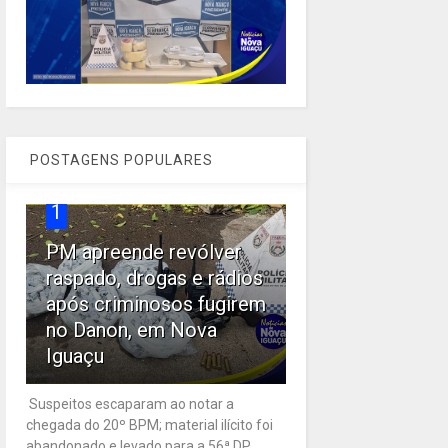
POSTAGENS POPULARES
1
PM apreende revólver
raspado, drogas e rádios
após criminosos fugirem
no Danon, em Nova
Iguaçu
Suspeitos escaparam ao notar a
chegada do 20º BPM; material ilícito foi
abandonado e levado para a 56ª DP