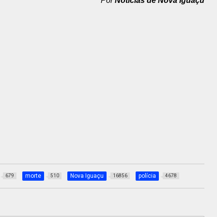
Por
Notícias de Nova Iguaçu
morte
Nova Iguaçu
polícia
679
510
16856
4678