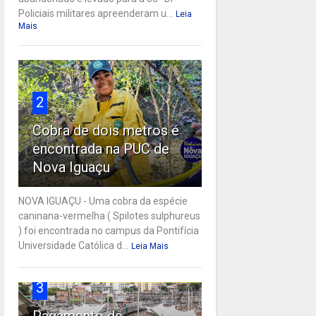
Policiais militares apreenderam u...
Leia
Mais
2
Cobra de dois metros é
encontrada na PUC de
Nova Iguaçu
NOVA IGUAÇU - Uma cobra da espécie
caninana-vermelha ( Spilotes sulphureus
) foi encontrada no campus da Pontifícia
Universidade Católica d...
Leia Mais
3
Pagamento de