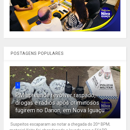
POSTAGENS POPULARES
1
PM apreende revólver raspado,
drogas e rádios após criminosos
fugirem no Danon, em Nova Iguaçu
Suspeitos escaparam ao notar a chegada do 20º BPM;