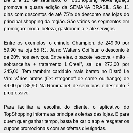
De 2 a 12 de setembro, o TopShopping Nova Iguaçu
promove a quarta edição da SEMANA BRASIL. São 11
dias com descontos de até 75% de desconto nas lojas do
principal shopping da região. São vários os segmentos em
promoção: moda, beleza, gastronomia e até serviços.
Entre os exemplos, o chinelo Champion, de 249,90 por
59,90 na loja 55 RJ. Já no Walter´s Coiffeur, o desconto é
de 20% nos serviços. Entre eles, o pacote “escova + mão +
sobrancelha + tratamento L´Oreal”, sai de 272,00 por
245,00. Tem também cardápio mais barato no Bistrô Le
Vin: vários pratos (Ex: strogonoff de carne ou frango) de
49,00 por 38,90. Na Rommanel, de semijoias, o desconto é
progressivo.
Para facilitar a escolha do cliente, o aplicativo do
TopShopping informa as principais ofertas das lojas. E para
quem quer ganhar tempo, basta baixar o app e resgatar os
cupons promocionais com as ofertas divulgadas.