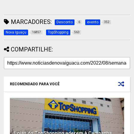
MARCADORES:
Desconto
evento
6
352
Nova Iguaçu
TopShopping
16857
563
COMPARTILHE:
RECOMENDADO PARA VOCÊ
Lojas do TopShopping aderem à Campanha