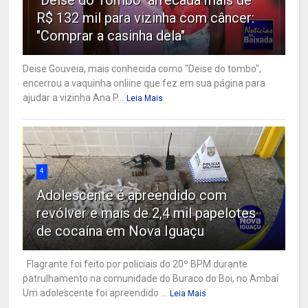
"Deise do Tombo" arrecada mais de
R$ 132 mil para vizinha com câncer:
"Comprar a casinha dela"
Deise Gouveia, mais conhecida como "Deise do tombo",
encerrou a vaquinha onliine que fez em sua página para
ajudar a vizinha Ana P...
Leia Mais
4
Adolescente é apreendido com
revólver e mais de 2,4 mil papelotes
de cocaína em Nova Iguaçu
Flagrante foi feito por policiais do 20º BPM durante
patrulhamento na comunidade do Buraco do Boi, no Ambaí
Um adolescente foi apreendido ...
Leia Mais