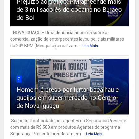
Prejuízo ao tráfico: PM apreende mais
de 3 mil sacolés de cocaína no Buraco
do Boi
NOVA IGUAÇU – Uma denúncia anônima sobre a
comercialização de entorpecentes levou policiais militares
do 20º BPM (Mesquita) a realizare...
Leia Mais
7
Homem é preso por furtar bacalhau e
queijos em supermercado no Centro
de Nova Iguaçu
Suspeito foi abordado por agentes do Segurança Presente
com mais de R$ 500 em produtos Agentes do programa
Segurança Presente prenderam em ...
Leia Mais