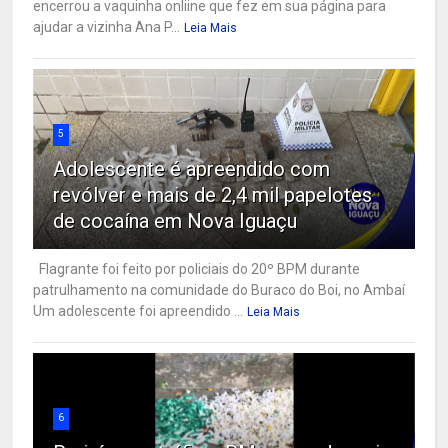
encerrou a vaquinha onliine que fez em sua página para
ajudar a vizinha Ana P...
Leia Mais
5
Adolescente é apreendido com
revólver e mais de 2,4 mil papelotes
de cocaína em Nova Iguaçu
Flagrante foi feito por policiais do 20º BPM durante
patrulhamento na comunidade do Buraco do Boi, no Ambaí
Um adolescente foi apreendido ...
Leia Mais
6