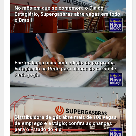
No mês em que se comemora o Dia do
Estagiário, Supergasbras abre vagas em todo
o Brasil
Faetec lança mais uma edição do programa
Estagiando na Rede para alunos do curso de
Pedagogia
Distribuidora de gás abre mais de 100 vagas
de emprego e estágio; confira as chances
para o Estado do Rio