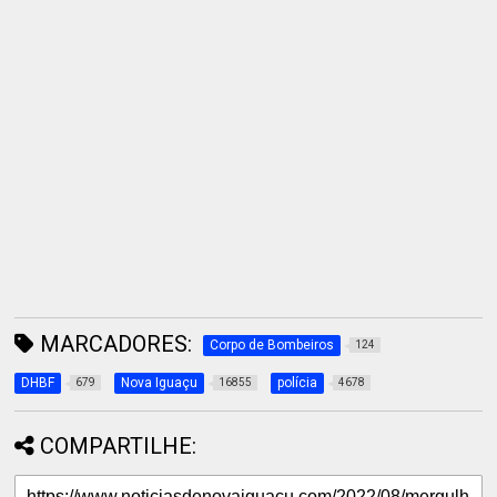
MARCADORES:
Corpo de Bombeiros
124
DHBF
Nova Iguaçu
polícia
679
16855
4678
COMPARTILHE: