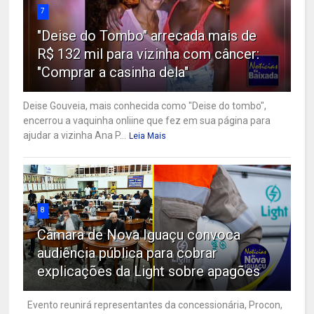
7
"Deise do Tombo" arrecada mais de
R$ 132 mil para vizinha com câncer:
"Comprar a casinha dela"
Deise Gouveia, mais conhecida como "Deise do tombo",
encerrou a vaquinha onliine que fez em sua página para
ajudar a vizinha Ana P...
Leia Mais
8
Câmara de Nova Iguaçu convoca
audiência pública para cobrar
explicações da Light sobre apagões
Evento reunirá representantes da concessionária, Procon,