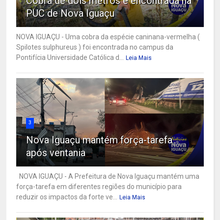
Cobra de dois metros é encontrada na
PUC de Nova Iguaçu
NOVA IGUAÇU - Uma cobra da espécie caninana-vermelha (
Spilotes sulphureus ) foi encontrada no campus da
Pontifícia Universidade Católica d...
Leia Mais
3
Nova Iguaçu mantém força-tarefa
após ventania
NOVA IGUAÇU - A Prefeitura de Nova Iguaçu mantém uma
força-tarefa em diferentes regiões do município para
reduzir os impactos da forte ve...
Leia Mais