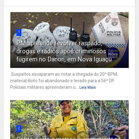
1
PM apreende revólver raspado,
drogas e rádios após criminosos
fugirem no Danon, em Nova Iguaçu
Suspeitos escaparam ao notar a chegada do 20º BPM;
material ilícito foi abandonado e levado para a 56ª DP
Policiais militares apreenderam u...
Leia Mais
2