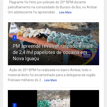
Flagrante foi feito por policiais do 20º BPM durante
patrulhamento na comunidade do Buraco do Boi, no Ambaí
Um adolescente foi apreendido ...
Leia Mais
6
PM apreende revólver raspado e mais
de 2,4 mil papelotes de cocaína em
Nova Iguaçu
Ação do 20º BPM foi realizada no bairro Ambaí; todo o
material ilícito foi encaminhado para a delegacia da região
Policiais militares do 2...
Leia Mais
7