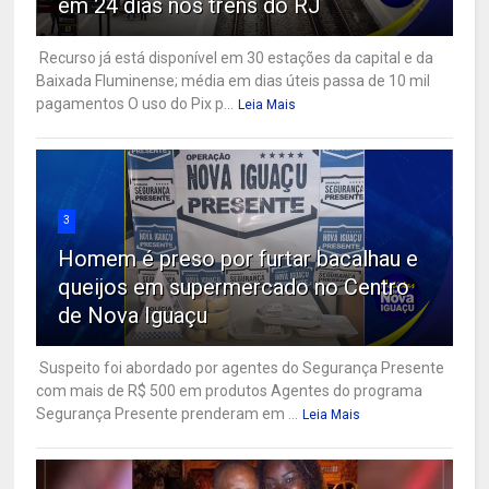
em 24 dias nos trens do RJ
Recurso já está disponível em 30 estações da capital e da
Baixada Fluminense; média em dias úteis passa de 10 mil
pagamentos O uso do Pix p...
Leia Mais
3
Homem é preso por furtar bacalhau e
queijos em supermercado no Centro
de Nova Iguaçu
Suspeito foi abordado por agentes do Segurança Presente
com mais de R$ 500 em produtos Agentes do programa
Segurança Presente prenderam em ...
Leia Mais