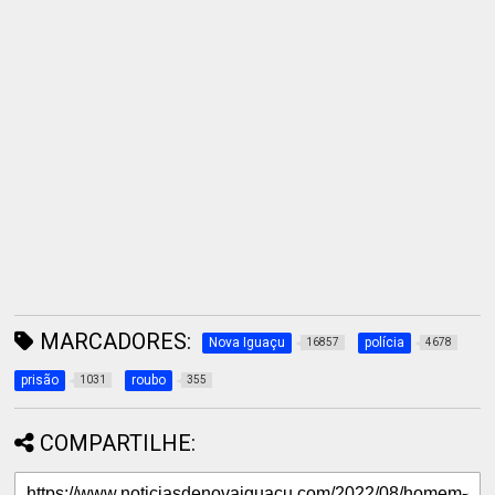
MARCADORES:
Nova Iguaçu
polícia
16857
4678
prisão
roubo
1031
355
COMPARTILHE: