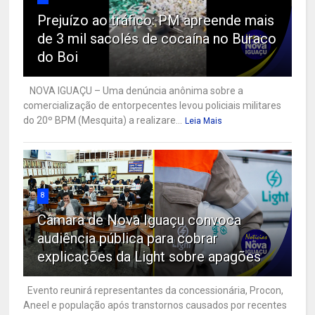
Prejuízo ao tráfico: PM apreende mais
de 3 mil sacolés de cocaína no Buraco
do Boi
NOVA IGUAÇU – Uma denúncia anônima sobre a
comercialização de entorpecentes levou policiais militares
do 20º BPM (Mesquita) a realizare...
Leia Mais
8
Câmara de Nova Iguaçu convoca
audiência pública para cobrar
explicações da Light sobre apagões
Evento reunirá representantes da concessionária, Procon,
Aneel e população após transtornos causados por recentes