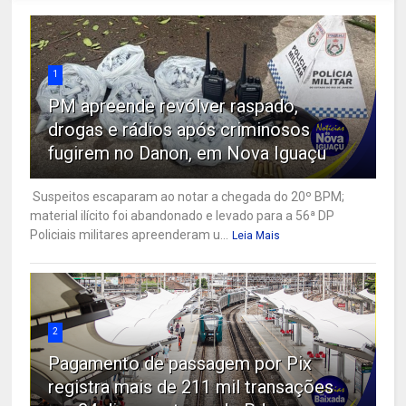
1
PM apreende revólver raspado,
drogas e rádios após criminosos
fugirem no Danon, em Nova Iguaçu
Suspeitos escaparam ao notar a chegada do 20º BPM;
material ilícito foi abandonado e levado para a 56ª DP
Policiais militares apreenderam u...
Leia Mais
2
Pagamento de passagem por Pix
registra mais de 211 mil transações