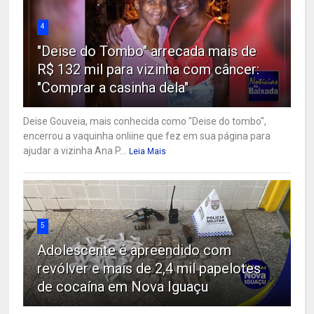
4
"Deise do Tombo" arrecada mais de
R$ 132 mil para vizinha com câncer:
"Comprar a casinha dela"
Deise Gouveia, mais conhecida como "Deise do tombo",
encerrou a vaquinha onliine que fez em sua página para
ajudar a vizinha Ana P...
Leia Mais
5
Adolescente é apreendido com
revólver e mais de 2,4 mil papelotes
de cocaína em Nova Iguaçu