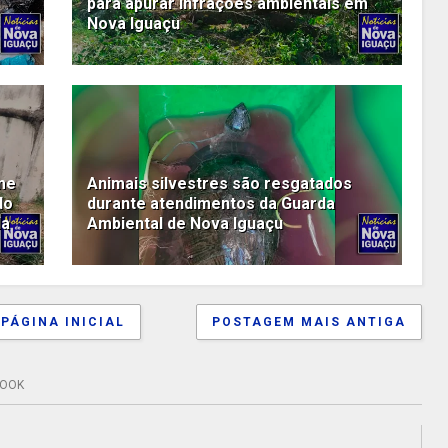
para apurar infrações ambientais em
Nova Iguaçu
me
Animais silvestres são resgatados
do
durante atendimentos da Guarda
da
Ambiental de Nova Iguaçu
PÁGINA INICIAL
POSTAGEM MAIS ANTIGA
BOOK