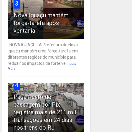
3
Nova Iguaçu mantém
força-tarefa após
ventania
NOVA IGUAÇU - A Prefeitura de Nova
Iguaçu mantém uma força-tarefa em
diferentes regiões do município para
reduzir os impactos da forte ve...
Leia
Mais
4
Pagamento de
passagem por Pix
registra mais de 211 mil
transações em 24 dias
nos trens do RJ