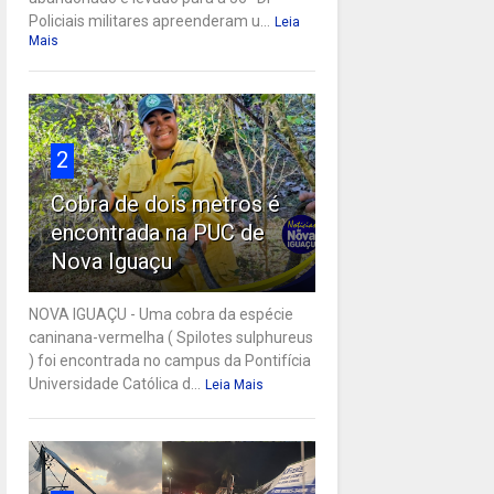
Policiais militares apreenderam u...
Leia
Mais
2
Cobra de dois metros é
encontrada na PUC de
Nova Iguaçu
NOVA IGUAÇU - Uma cobra da espécie
caninana-vermelha ( Spilotes sulphureus
) foi encontrada no campus da Pontifícia
Universidade Católica d...
Leia Mais