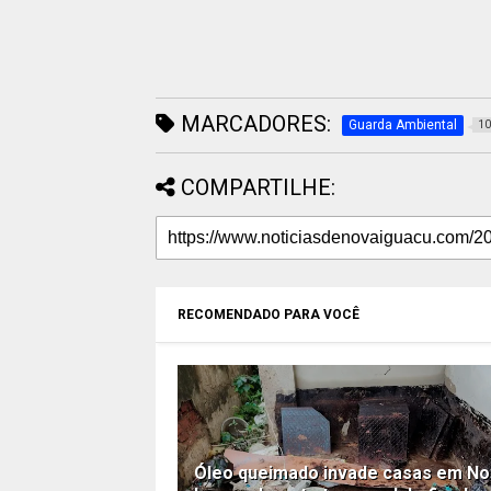
MARCADORES:
Guarda Ambiental
10
COMPARTILHE:
RECOMENDADO PARA VOCÊ
Óleo queimado invade casas em N