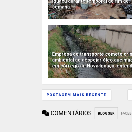
Iguaçu durante temporal do fim de
semana
Empresa de transporte comete cri
ambiental ao despejar óleo queima
em córrego de Nova Iguaçu; enten
POSTAGEM MAIS RECENTE
COMENTÁRIOS
BLOGGER
FACE