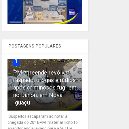
POSTAGENS POPULARES
1
PM apreende revólver
raspado, drogas e rádios
após criminosos fugirem
no Danon, em Nova
Iguaçu
Suspeitos escaparam ao notar a
chegada do 20º BPM; material ilícito foi
abandonado e levado para a 56ª DP