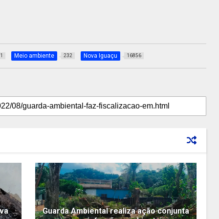
Meio ambiente
Nova Iguaçu
1
232
16856
ova
Guarda Ambiental realiza ação conjunta