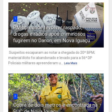
1
PM apreende revólver raspado,
drogas e rádios após criminosos
fugirem no Danon, em Nova Iguaçu
Suspeitos escaparam ao notar a chegada do 20º BPM;
material ilícito foi abandonado e levado para a 56ª DP
Policiais militares apreenderam u...
Leia Mais
2
Cobra de dois metros é encontrada na
PUC de Nova Iguaçu