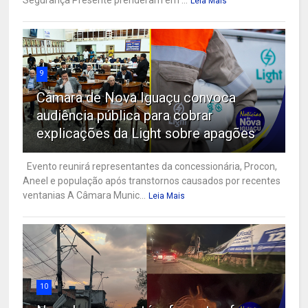
Leia Mais
9
Câmara de Nova Iguaçu convoca
audiência pública para cobrar
explicações da Light sobre apagões
Evento reunirá representantes da concessionária, Procon,
Aneel e população após transtornos causados por recentes
ventanias A Câmara Munic...
Leia Mais
10