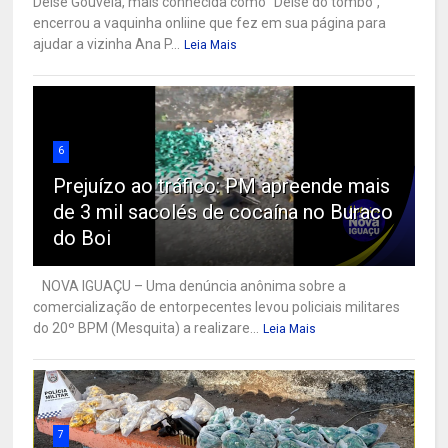
Deise Gouveia, mais conhecida como "Deise do tombo",
encerrou a vaquinha onliine que fez em sua página para
ajudar a vizinha Ana P...
Leia Mais
6
Prejuízo ao tráfico: PM apreende mais
de 3 mil sacolés de cocaína no Buraco
do Boi
NOVA IGUAÇU – Uma denúncia anônima sobre a
comercialização de entorpecentes levou policiais militares
do 20º BPM (Mesquita) a realizare...
Leia Mais
7