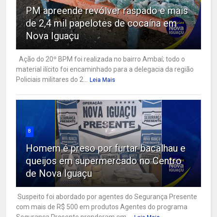
PM apreende revólver raspado e mais
de 2,4 mil papelotes de cocaína em
Nova Iguaçu
Ação do 20º BPM foi realizada no bairro Ambaí; todo o
material ilícito foi encaminhado para a delegacia da região
Policiais militares do 2...
Leia Mais
8
Homem é preso por furtar bacalhau e
queijos em supermercado no Centro
de Nova Iguaçu
Suspeito foi abordado por agentes do Segurança Presente
com mais de R$ 500 em produtos Agentes do programa
Segurança Presente prenderam em ...