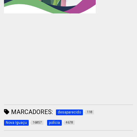
MARCADORES:
desaparecido
118
Nova Iguaçu
polícia
16857
4678