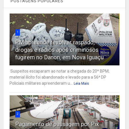
POSTAGENS POPULARES
1
PM apreende revólver raspado,
drogas e rádios após criminosos
fugirem no Danon, em Nova Iguaçu
Suspeitos escaparam ao notar a chegada do 20º BPM;
material ilícito foi abandonado e levado para a 56ª DP
Policiais militares apreenderam u...
Leia Mais
2
Pagamento de passagem por Pix