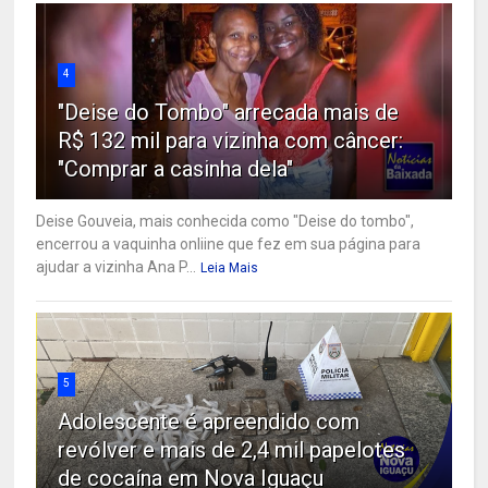
4
"Deise do Tombo" arrecada mais de
R$ 132 mil para vizinha com câncer:
"Comprar a casinha dela"
Deise Gouveia, mais conhecida como "Deise do tombo",
encerrou a vaquinha onliine que fez em sua página para
ajudar a vizinha Ana P...
Leia Mais
5
Adolescente é apreendido com
revólver e mais de 2,4 mil papelotes
de cocaína em Nova Iguaçu