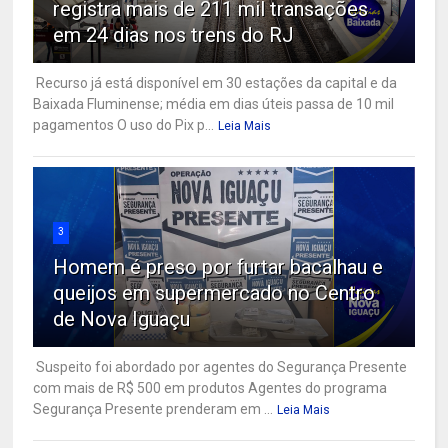
registra mais de 211 mil transações
em 24 dias nos trens do RJ
Recurso já está disponível em 30 estações da capital e da
Baixada Fluminense; média em dias úteis passa de 10 mil
pagamentos O uso do Pix p...
Leia Mais
3
Homem é preso por furtar bacalhau e
queijos em supermercado no Centro
de Nova Iguaçu
Suspeito foi abordado por agentes do Segurança Presente
com mais de R$ 500 em produtos Agentes do programa
Segurança Presente prenderam em ...
Leia Mais