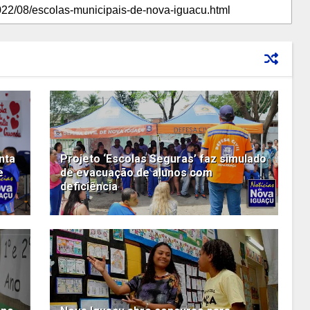
nta
Projeto ‘Escolas Seguras’ faz simulado
e
de evacuação de alunos com
deficiência