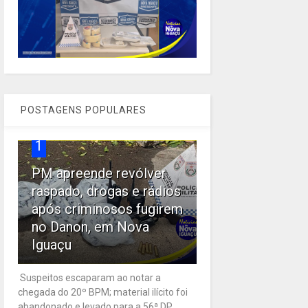
POSTAGENS POPULARES
1
PM apreende revólver
raspado, drogas e rádios
após criminosos fugirem
no Danon, em Nova
Iguaçu
Suspeitos escaparam ao notar a
chegada do 20º BPM; material ilícito foi
abandonado e levado para a 56ª DP