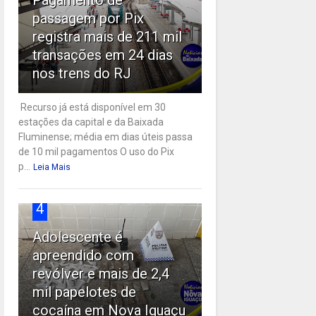
passagem por Pix
registra mais de 211 mil
transações em 24 dias
nos trens do RJ
Recurso já está disponível em 30
estações da capital e da Baixada
Fluminense; média em dias úteis passa
de 10 mil pagamentos O uso do Pix
p...
Leia Mais
4
Adolescente é
apreendido com
revólver e mais de 2,4
mil papelotes de
cocaína em Nova Iguaçu