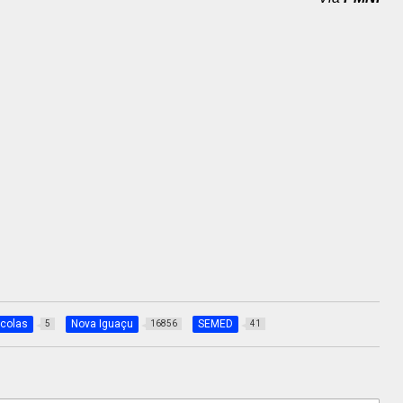
colas
Nova Iguaçu
SEMED
5
16856
41