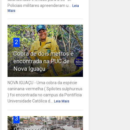
Policiais militares apreenderam u...
Leia
Mais
2
Cobra de dois metros é
encontrada na PUC de
Nova Iguaçu
NOVA IGUAÇU - Uma cobra da espécie
caninana-vermelha ( Spilotes sulphureus
) foi encontrada no campus da Pontifícia
Universidade Católica d...
Leia Mais
3
Pagamento de