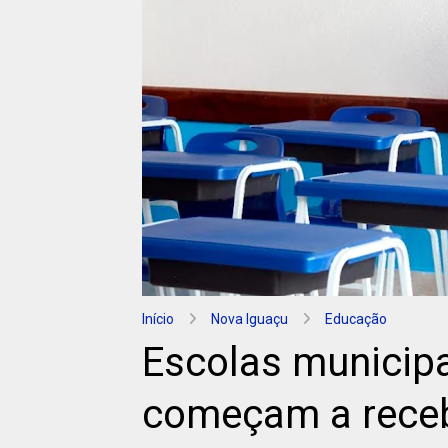
Início
Nova Iguaçu
Educação
Escolas municip
começam a receb