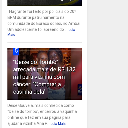
Flagrante foi feito por policiais do 20º
BPM durante patrulhamento na
comunidade do Buraco do Boi, no Ambaí
Um adolescente foi apreendido ...
Leia
Mais
5
"Deise do Tombo"
arrecada mais de R$ 132
mil para vizinha com
câncer: "Comprar a
casinha dela"
Deise Gouveia, mais conhecida como
"Deise do tombo", encerrou a vaquinha
onliine que fez em sua página para
ajudar a vizinha Ana P...
Leia Mais