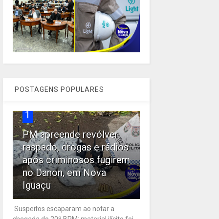
POSTAGENS POPULARES
1
PM apreende revólver
raspado, drogas e rádios
após criminosos fugirem
no Danon, em Nova
Iguaçu
Suspeitos escaparam ao notar a
chegada do 20º BPM; material ilícito foi