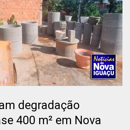
icam degradação
ase 400 m² em Nova