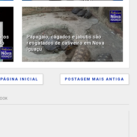
itos
Papagaio, cágados e jabutis são
do
resgatados de cativeiro em Nova
Iguaçu
PÁGINA INICIAL
POSTAGEM MAIS ANTIGA
BOOK