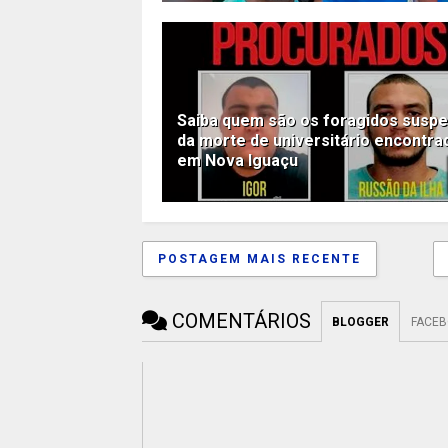
Saiba quem são os foragidos suspe
da morte de universitário encontra
em Nova Iguaçu
POSTAGEM MAIS RECENTE
COMENTÁRIOS
BLOGGER
FACE