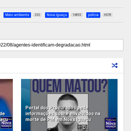
Meio ambiente
Nova Iguaçu
polícia
232
16855
4678
Portal dos Procurados pede
 de
informações sobre envolvidos na
uaçu
morte de PM em Nova Iguaçu