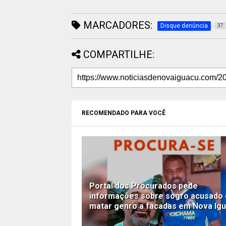
MARCADORES:
Disque denúncia
37
COMPARTILHE:
RECOMENDADO PARA VOCÊ
Portal dos Procurados pede
informações sobre sogro acusado
matar genro a facadas em Nova Ig