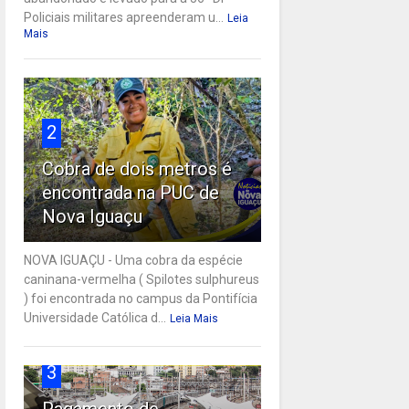
Policiais militares apreenderam u...
Leia
Mais
2
Cobra de dois metros é
encontrada na PUC de
Nova Iguaçu
NOVA IGUAÇU - Uma cobra da espécie
caninana-vermelha ( Spilotes sulphureus
) foi encontrada no campus da Pontifícia
Universidade Católica d...
Leia Mais
3
Pagamento de