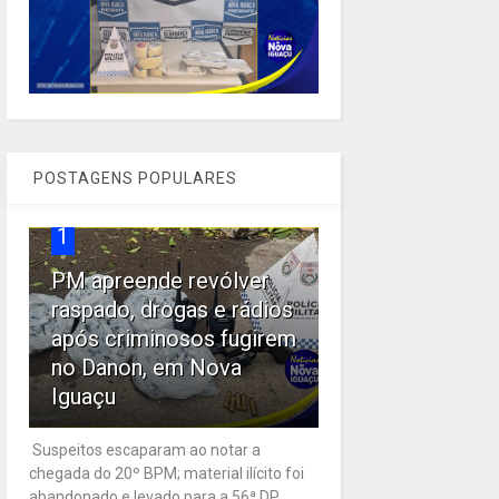
POSTAGENS POPULARES
1
PM apreende revólver
raspado, drogas e rádios
após criminosos fugirem
no Danon, em Nova
Iguaçu
Suspeitos escaparam ao notar a
chegada do 20º BPM; material ilícito foi
abandonado e levado para a 56ª DP