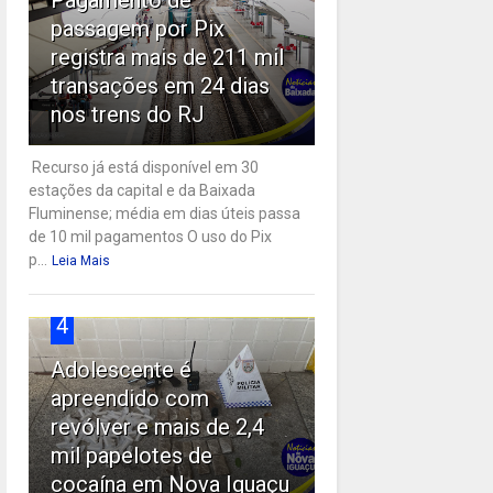
passagem por Pix
registra mais de 211 mil
transações em 24 dias
nos trens do RJ
Recurso já está disponível em 30
estações da capital e da Baixada
Fluminense; média em dias úteis passa
de 10 mil pagamentos O uso do Pix
p...
Leia Mais
4
Adolescente é
apreendido com
revólver e mais de 2,4
mil papelotes de
cocaína em Nova Iguaçu