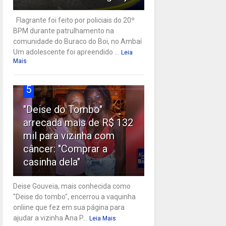
Flagrante foi feito por policiais do 20º
BPM durante patrulhamento na
comunidade do Buraco do Boi, no Ambaí
Um adolescente foi apreendido ...
Leia
Mais
5
"Deise do Tombo"
arrecada mais de R$ 132
mil para vizinha com
câncer: "Comprar a
casinha dela"
Deise Gouveia, mais conhecida como
"Deise do tombo", encerrou a vaquinha
onliine que fez em sua página para
ajudar a vizinha Ana P...
Leia Mais