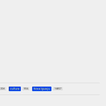
cultura
Nova Iguaçu
354
956
16857