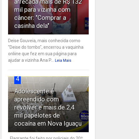
arrecada mais de R$ 132
mil para vizinha com
câncer: "Comprar a
casinha dela"
Deise Gouveia, mais conhecida como
"Deise do tombo", encerrou a vaquinha
onliine que fez em sua página para
ajudar a vizinha Ana P...
Leia Mais
4
Adolescente é
apreendido com
revólver e mais de 2,4
mil papelotes de
cocaína em Nova Iguaçu
Flagrante foi feito por policiais do 20º