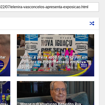
itar
Mulher é presa após furtar R$ 700 em
produtos de supermercado em Nova
Iguaçu
toma
Morre o dramaturgo Benedito Ruy