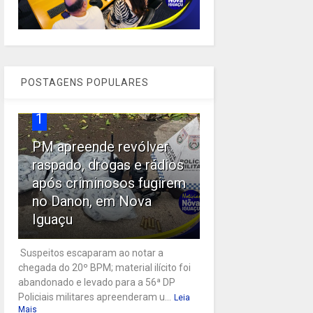
POSTAGENS POPULARES
1
PM apreende revólver
raspado, drogas e rádios
após criminosos fugirem
no Danon, em Nova
Iguaçu
Suspeitos escaparam ao notar a
chegada do 20º BPM; material ilícito foi
abandonado e levado para a 56ª DP
Policiais militares apreenderam u...
Leia
Mais