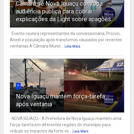
Câmara de Nova Iguaçu convoca
audiência pública para cobrar
explicações da Light sobre apagões
Evento reunirá representantes da concessionária, Procon,
Aneel e população após transtornos causados por recentes
ventanias A Câmara Munic...
Leia Mais
9
Nova Iguaçu mantém força-tarefa
após ventania
NOVA IGUAÇU - A Prefeitura de Nova Iguaçu mantém uma
força-tarefa em diferentes regiões do município para
reduzir os impactos da forte ve...
Leia Mais