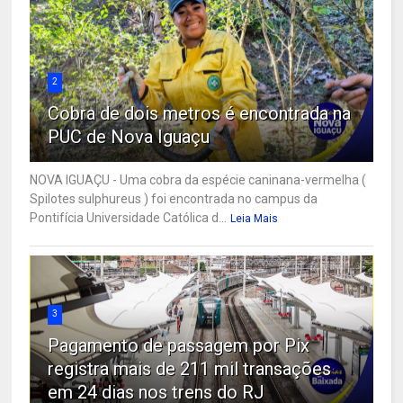
2
Cobra de dois metros é encontrada na
PUC de Nova Iguaçu
NOVA IGUAÇU - Uma cobra da espécie caninana-vermelha (
Spilotes sulphureus ) foi encontrada no campus da
Pontifícia Universidade Católica d...
Leia Mais
3
Pagamento de passagem por Pix
registra mais de 211 mil transações
em 24 dias nos trens do RJ