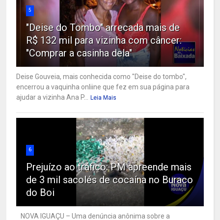
5
"Deise do Tombo" arrecada mais de
R$ 132 mil para vizinha com câncer:
"Comprar a casinha dela"
Deise Gouveia, mais conhecida como "Deise do tombo",
encerrou a vaquinha onliine que fez em sua página para
ajudar a vizinha Ana P...
Leia Mais
6
Prejuízo ao tráfico: PM apreende mais
de 3 mil sacolés de cocaína no Buraco
do Boi
NOVA IGUAÇU – Uma denúncia anônima sobre a