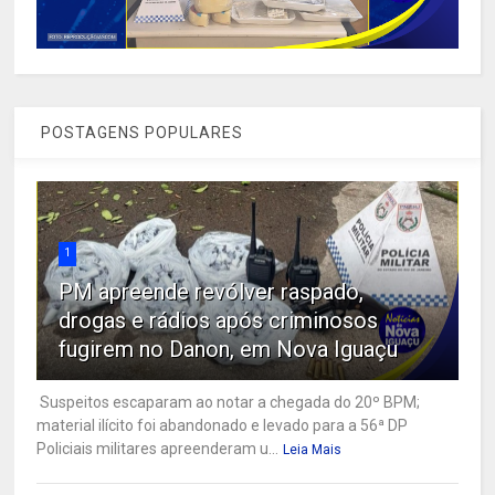
POSTAGENS POPULARES
1
PM apreende revólver raspado,
drogas e rádios após criminosos
fugirem no Danon, em Nova Iguaçu
Suspeitos escaparam ao notar a chegada do 20º BPM;
material ilícito foi abandonado e levado para a 56ª DP
Policiais militares apreenderam u...
Leia Mais