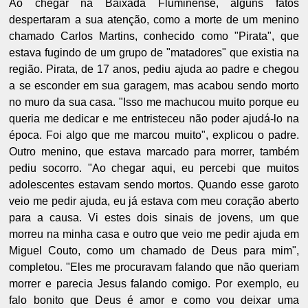
Ao chegar na Baixada Fluminense, alguns fatos
despertaram a sua atenção, como a morte de um menino
chamado Carlos Martins, conhecido como "Pirata", que
estava fugindo de um grupo de "matadores" que existia na
região. Pirata, de 17 anos, pediu ajuda ao padre e chegou
a se esconder em sua garagem, mas acabou sendo morto
no muro da sua casa. "Isso me machucou muito porque eu
queria me dedicar e me entristeceu não poder ajudá-lo na
época. Foi algo que me marcou muito", explicou o padre.
Outro menino, que estava marcado para morrer, também
pediu socorro. "Ao chegar aqui, eu percebi que muitos
adolescentes estavam sendo mortos. Quando esse garoto
veio me pedir ajuda, eu já estava com meu coração aberto
para a causa. Vi estes dois sinais de jovens, um que
morreu na minha casa e outro que veio me pedir ajuda em
Miguel Couto, como um chamado de Deus para mim",
completou. "Eles me procuravam falando que não queriam
morrer e parecia Jesus falando comigo. Por exemplo, eu
falo bonito que Deus é amor e como vou deixar uma