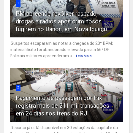
1
PM apreende revólver raspado,
drogas e rádios após criminosos
fugirem no Danon, em Nova Iguaçu
Suspeitos escaparam ao notar a chegada do 20º BPM;
material ilícito foi abandonado e levado para a 56ª DP
Policiais militares apreenderam u...
Leia Mais
2
Pagamento de passagem por Pix
registra mais de 211 mil transações
em 24 dias nos trens do RJ
Recurso já está disponível em 30 estações da capital e da