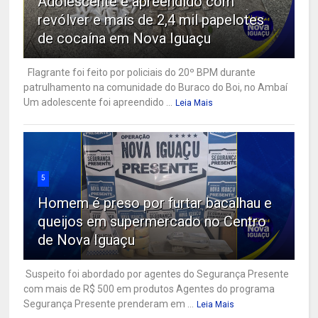
Adolescente é apreendido com
revólver e mais de 2,4 mil papelotes
de cocaína em Nova Iguaçu
Flagrante foi feito por policiais do 20º BPM durante
patrulhamento na comunidade do Buraco do Boi, no Ambaí
Um adolescente foi apreendido ...
Leia Mais
5
Homem é preso por furtar bacalhau e
queijos em supermercado no Centro
de Nova Iguaçu
Suspeito foi abordado por agentes do Segurança Presente
com mais de R$ 500 em produtos Agentes do programa
Segurança Presente prenderam em ...
Leia Mais