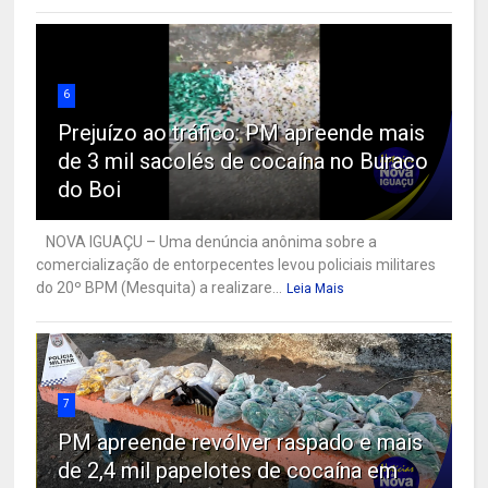
6
Prejuízo ao tráfico: PM apreende mais
de 3 mil sacolés de cocaína no Buraco
do Boi
NOVA IGUAÇU – Uma denúncia anônima sobre a
comercialização de entorpecentes levou policiais militares
do 20º BPM (Mesquita) a realizare...
Leia Mais
7
PM apreende revólver raspado e mais
de 2,4 mil papelotes de cocaína em