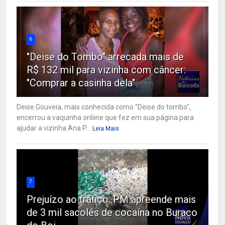
6
"Deise do Tombo" arrecada mais de
R$ 132 mil para vizinha com câncer:
"Comprar a casinha dela"
Deise Gouveia, mais conhecida como "Deise do tombo",
encerrou a vaquinha onliine que fez em sua página para
ajudar a vizinha Ana P...
Leia Mais
7
Prejuízo ao tráfico: PM apreende mais
de 3 mil sacolés de cocaína no Buraco