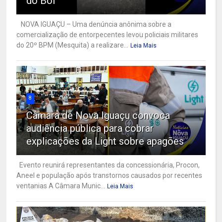
do Boi
NOVA IGUAÇU – Uma denúncia anônima sobre a
comercialização de entorpecentes levou policiais militares
do 20º BPM (Mesquita) a realizare...
Leia Mais
8
Câmara de Nova Iguaçu convoca
audiência pública para cobrar
explicações da Light sobre apagões
Evento reunirá representantes da concessionária, Procon,
Aneel e população após transtornos causados por recentes
ventanias A Câmara Munic...
Leia Mais