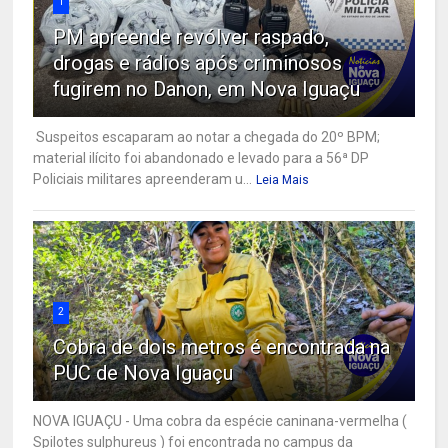
1
PM apreende revólver raspado,
drogas e rádios após criminosos
fugirem no Danon, em Nova Iguaçu
Suspeitos escaparam ao notar a chegada do 20º BPM;
material ilícito foi abandonado e levado para a 56ª DP
Policiais militares apreenderam u...
Leia Mais
2
Cobra de dois metros é encontrada na
PUC de Nova Iguaçu
NOVA IGUAÇU - Uma cobra da espécie caninana-vermelha (
Spilotes sulphureus ) foi encontrada no campus da