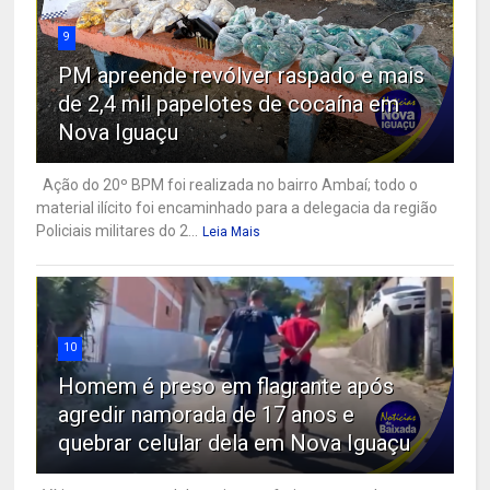
9
PM apreende revólver raspado e mais
de 2,4 mil papelotes de cocaína em
Nova Iguaçu
Ação do 20º BPM foi realizada no bairro Ambaí; todo o
material ilícito foi encaminhado para a delegacia da região
Policiais militares do 2...
Leia Mais
10
Homem é preso em flagrante após
agredir namorada de 17 anos e
quebrar celular dela em Nova Iguaçu