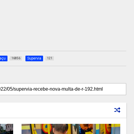
uaçu
Supervia
16856
121