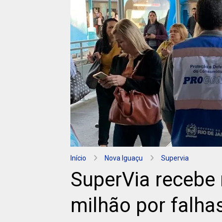
Início
Nova Iguaçu
Supervia
SuperVia recebe 
milhão por falha