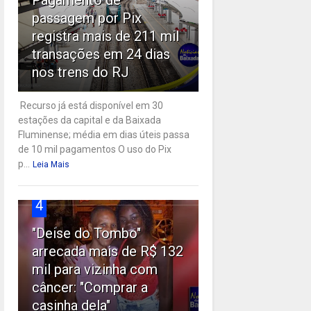
passagem por Pix
registra mais de 211 mil
transações em 24 dias
nos trens do RJ
Recurso já está disponível em 30
estações da capital e da Baixada
Fluminense; média em dias úteis passa
de 10 mil pagamentos O uso do Pix
p...
Leia Mais
4
"Deise do Tombo"
arrecada mais de R$ 132
mil para vizinha com
câncer: "Comprar a
casinha dela"