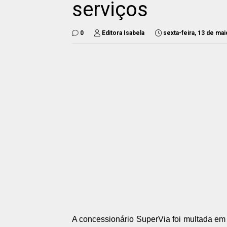
serviços
0
Editora Isabela
sexta-feira, 13 de ma
A concessionário SuperVia foi multada
em 