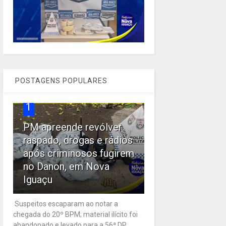
POSTAGENS POPULARES
1
PM apreende revólver
raspado, drogas e rádios
após criminosos fugirem
no Danon, em Nova
Iguaçu
Suspeitos escaparam ao notar a
chegada do 20º BPM; material ilícito foi
abandonado e levado para a 56ª DP