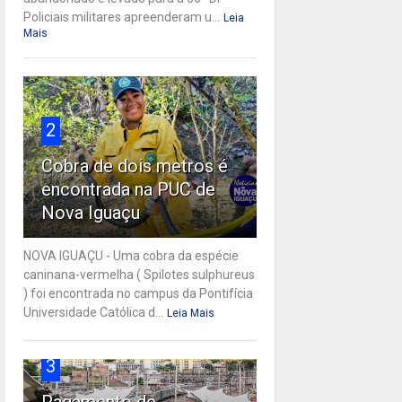
Policiais militares apreenderam u...
Leia
Mais
2
Cobra de dois metros é
encontrada na PUC de
Nova Iguaçu
NOVA IGUAÇU - Uma cobra da espécie
caninana-vermelha ( Spilotes sulphureus
) foi encontrada no campus da Pontifícia
Universidade Católica d...
Leia Mais
3
Pagamento de