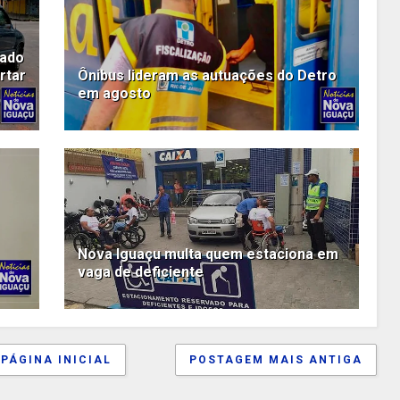
tado
rtar
Ônibus lideram as autuações do Detro
em agosto
Nova Iguaçu multa quem estaciona em
vaga de deficiente
PÁGINA INICIAL
POSTAGEM MAIS ANTIGA