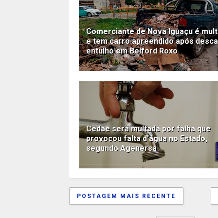
Comerciante de Nova Iguaçu é mul
e tem carro apreendido após desca
entulho em Belford Roxo
Cedae será multada por falha que
provocou falta d'água no Estado,
segundo Agenersa
POSTAGEM MAIS RECENTE