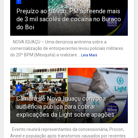
7
Prejuízo ao tráfico: PM apreende mais
de 3 mil sacolés de cocaína no Buraco
do Boi
NOVA IGUAÇU – Uma denúncia anônima sobre a
comercialização de entorpecentes levou policiais militares
do 20º BPM (Mesquita) a realizare...
Leia Mais
8
Câmara de Nova Iguaçu convoca
audiência pública para cobrar
explicações da Light sobre apagões
Evento reunirá representantes da concessionária, Procon,
Aneel e população após transtornos causados por recentes