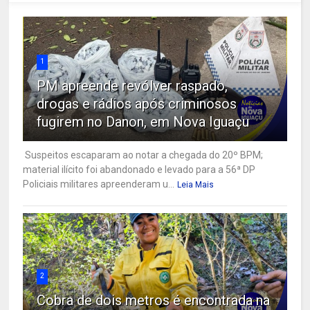
1
PM apreende revólver raspado,
drogas e rádios após criminosos
fugirem no Danon, em Nova Iguaçu
Suspeitos escaparam ao notar a chegada do 20º BPM;
material ilícito foi abandonado e levado para a 56ª DP
Policiais militares apreenderam u...
Leia Mais
2
Cobra de dois metros é encontrada na