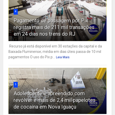
4
Pagamento de passagem por Pix
registra mais de 211 mil transações
em 24 dias nos trens do RJ
Recurso já está disponível em 30 estações da capital e da
Baixada Fluminense; média em dias úteis passa de 10 mil
pagamentos O uso do Pix p...
Leia Mais
5
Adolescente é apreendido com
revólver e mais de 2,4 mil papelotes
de cocaína em Nova Iguaçu