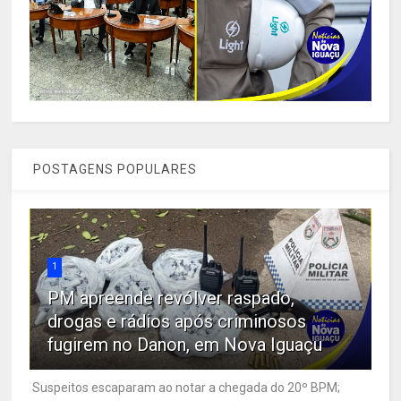
POSTAGENS POPULARES
1
PM apreende revólver raspado,
drogas e rádios após criminosos
fugirem no Danon, em Nova Iguaçu
Suspeitos escaparam ao notar a chegada do 20º BPM;