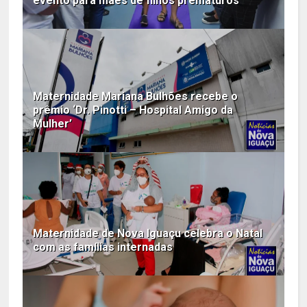
evento para mães de filhos prematuros
Maternidade Mariana Bulhões recebe o
prêmio ‘Dr. Pinotti – Hospital Amigo da
Mulher’
Maternidade de Nova Iguaçu celebra o Natal
com as famílias internadas