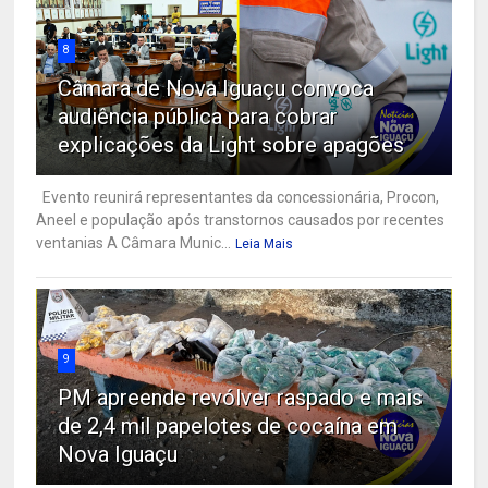
8
Câmara de Nova Iguaçu convoca
audiência pública para cobrar
explicações da Light sobre apagões
Evento reunirá representantes da concessionária, Procon,
Aneel e população após transtornos causados por recentes
ventanias A Câmara Munic...
Leia Mais
9
PM apreende revólver raspado e mais
de 2,4 mil papelotes de cocaína em
Nova Iguaçu