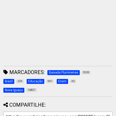
MARCADORES:
Baixada Fluminense
9505
brasil
Educação
Enem
234
947
40
Nova Iguaçu
16857
COMPARTILHE: