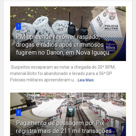
1
PM apreende revólver raspado,
drogas e rádios após criminosos
fugirem no Danon, em Nova Iguaçu
Suspeitos escaparam ao notar a chegada do 20º BPM;
material ilícito foi abandonado e levado para a 56ª DP
Policiais militares apreenderam u...
Leia Mais
2
Pagamento de passagem por Pix
registra mais de 211 mil transações