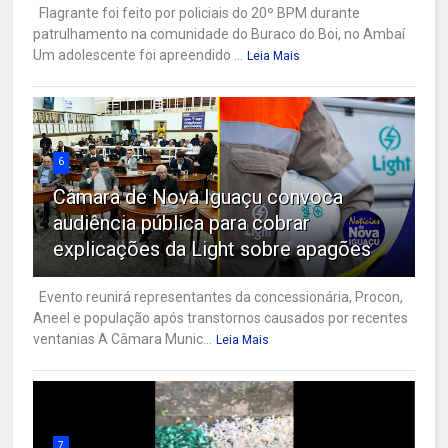
Flagrante foi feito por policiais do 20º BPM durante
patrulhamento na comunidade do Buraco do Boi, no Ambaí
Um adolescente foi apreendido ...
Leia Mais
6
Câmara de Nova Iguaçu convoca
audiência pública para cobrar
explicações da Light sobre apagões
Evento reunirá representantes da concessionária, Procon,
Aneel e população após transtornos causados por recentes
ventanias A Câmara Munic...
Leia Mais
7