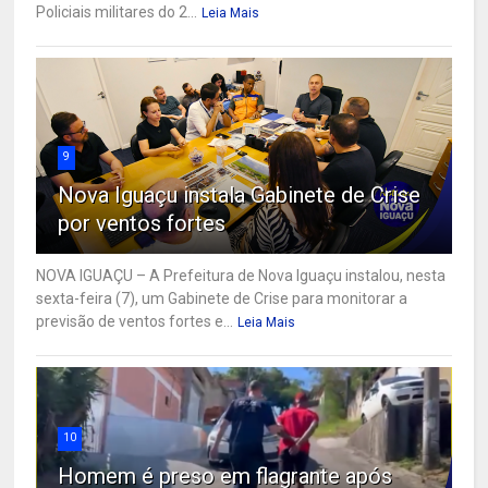
Policiais militares do 2...
Leia Mais
9
Nova Iguaçu instala Gabinete de Crise
por ventos fortes
NOVA IGUAÇU – A Prefeitura de Nova Iguaçu instalou, nesta
sexta-feira (7), um Gabinete de Crise para monitorar a
previsão de ventos fortes e...
Leia Mais
10
Homem é preso em flagrante após