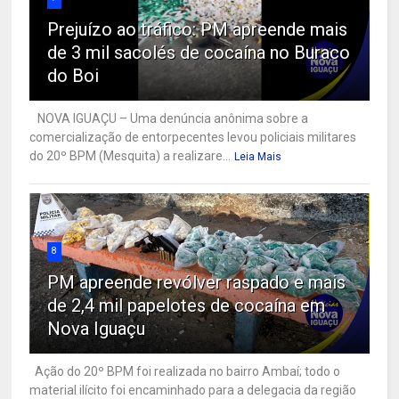
Prejuízo ao tráfico: PM apreende mais
de 3 mil sacolés de cocaína no Buraco
do Boi
NOVA IGUAÇU – Uma denúncia anônima sobre a
comercialização de entorpecentes levou policiais militares
do 20º BPM (Mesquita) a realizare...
Leia Mais
8
PM apreende revólver raspado e mais
de 2,4 mil papelotes de cocaína em
Nova Iguaçu
Ação do 20º BPM foi realizada no bairro Ambaí; todo o
material ilícito foi encaminhado para a delegacia da região