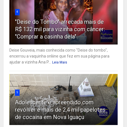
4
"Deise do Tombo" arrecada mais de
R$ 132 mil para vizinha com câncer:
"Comprar a casinha dela"
Deise Gouveia, mais conhecida como "Deise do tombo",
encerrou a vaquinha onliine que fez em sua página para
ajudar a vizinha Ana P...
Leia Mais
5
Adolescente é apreendido com
revólver e mais de 2,4 mil papelotes
de cocaína em Nova Iguaçu