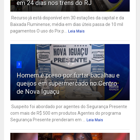
em 24 dias nos trens do RJ
Recurso já está disponível em 30 estações da capital e da
Baixada Fluminense; média em dias úteis passa de 10 mil
pagamentos O uso do Pix p...
Leia Mais
3
Homem é preso por furtar bacalhau e
queijos em supermercado no Centro
de Nova Iguaçu
Suspeito foi abordado por agentes do Segurança Presente
com mais de R$ 500 em produtos Agentes do programa
Segurança Presente prenderam em ...
Leia Mais