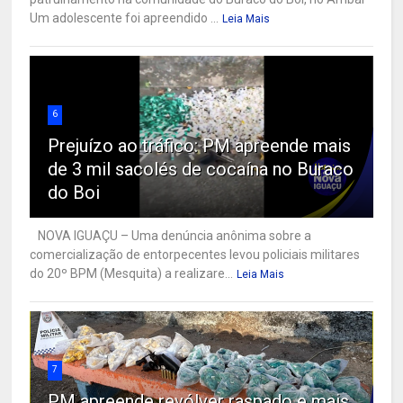
Um adolescente foi apreendido ...
Leia Mais
6
Prejuízo ao tráfico: PM apreende mais
de 3 mil sacolés de cocaína no Buraco
do Boi
NOVA IGUAÇU – Uma denúncia anônima sobre a
comercialização de entorpecentes levou policiais militares
do 20º BPM (Mesquita) a realizare...
Leia Mais
7
PM apreende revólver raspado e mais