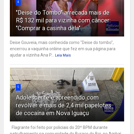
4
"Deise do Tombo" arrecada mais de
R$ 132 mil para vizinha com câncer:
"Comprar a casinha dela"
Deise Gouveia, mais conhecida como "Deise do tombo",
encerrou a vaquinha onliine que fez em sua página para
ajudar a vizinha Ana P...
Leia Mais
5
Adolescente é apreendido com
revólver e mais de 2,4 mil papelotes
de cocaína em Nova Iguaçu
Flagrante foi feito por policiais do 20º BPM durante
patrulhamento na comunidade do Buraco do Boi, no Ambaí