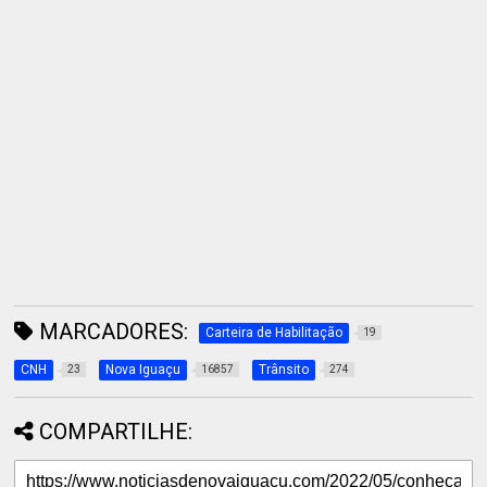
MARCADORES:
Carteira de Habilitação
19
CNH
Nova Iguaçu
Trânsito
23
16857
274
COMPARTILHE: