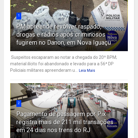
1
PM apreende revólver raspado,
drogas e rádios após criminosos
fugirem no Danon, em Nova Iguaçu
Suspeitos escaparam ao notar a chegada do 20º BPM;
material ilícito foi abandonado e levado para a 56ª DP
Policiais militares apreenderam u...
Leia Mais
2
Pagamento de passagem por Pix
registra mais de 211 mil transações
em 24 dias nos trens do RJ