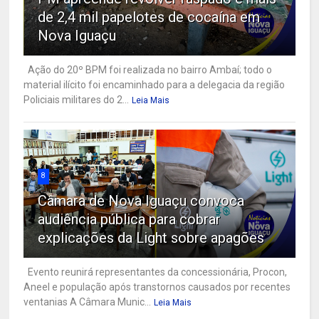
de 2,4 mil papelotes de cocaína em
Nova Iguaçu
Ação do 20º BPM foi realizada no bairro Ambaí; todo o
material ilícito foi encaminhado para a delegacia da região
Policiais militares do 2...
Leia Mais
8
Câmara de Nova Iguaçu convoca
audiência pública para cobrar
explicações da Light sobre apagões
Evento reunirá representantes da concessionária, Procon,
Aneel e população após transtornos causados por recentes
ventanias A Câmara Munic...
Leia Mais