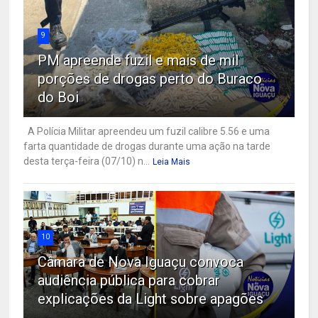
9
PM apreende fuzil e mais de mil
porções de drogas perto do Buraco
do Boi
A Polícia Militar apreendeu um fuzil calibre 5.56 e uma
farta quantidade de drogas durante uma ação na tarde
desta terça-feira (07/10) n...
Leia Mais
10
Câmara de Nova Iguaçu convoca
audiência pública para cobrar
explicações da Light sobre apagões