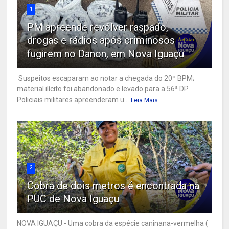
1
PM apreende revólver raspado,
drogas e rádios após criminosos
fugirem no Danon, em Nova Iguaçu
Suspeitos escaparam ao notar a chegada do 20º BPM;
material ilícito foi abandonado e levado para a 56ª DP
Policiais militares apreenderam u...
Leia Mais
2
Cobra de dois metros é encontrada na
PUC de Nova Iguaçu
NOVA IGUAÇU - Uma cobra da espécie caninana-vermelha (