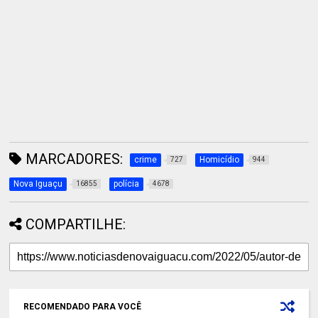
MARCADORES:
crime
Homicídio
727
944
Nova Iguaçu
polícia
16855
4678
COMPARTILHE:
RECOMENDADO PARA VOCÊ