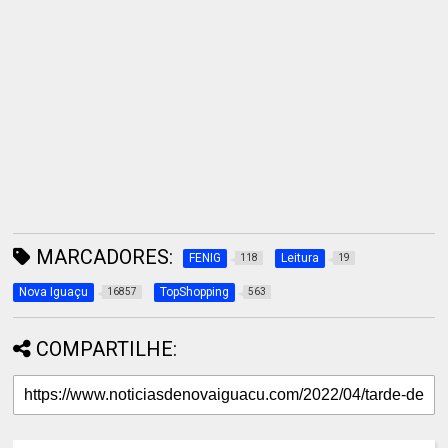
MARCADORES:
FENIG
Leitura
118
19
Nova Iguaçu
TopShopping
16857
563
COMPARTILHE: