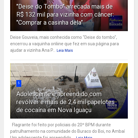
"Deise do Tombo" arrecada mais de
R$ 132 mil para vizinha com câncer:
"Comprar a casinha dela"
Deise Gouveia, mais conhecida como "Deise do tombo",
encerrou a vaquinha onliine que fez em sua página para
ajudar a vizinha Ana P...
Leia Mais
5
Adolescente é apreendido com
revólver e mais de 2,4 mil papelotes
de cocaína em Nova Iguaçu
Flagrante foi feito por policiais do 20º BPM durante
patrulhamento na comunidade do Buraco do Boi, no Ambaí
Um adolescente foi apreendido ...
Leia Mais