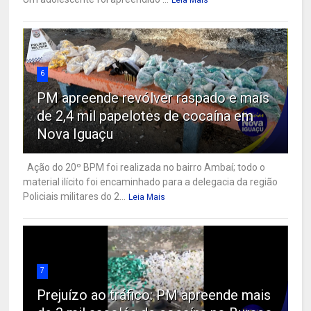
6
PM apreende revólver raspado e mais
de 2,4 mil papelotes de cocaína em
Nova Iguaçu
Ação do 20º BPM foi realizada no bairro Ambaí; todo o
material ilícito foi encaminhado para a delegacia da região
Policiais militares do 2...
Leia Mais
7
Prejuízo ao tráfico: PM apreende mais