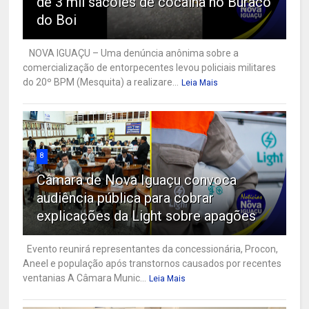
de 3 mil sacolés de cocaína no Buraco
do Boi
NOVA IGUAÇU – Uma denúncia anônima sobre a
comercialização de entorpecentes levou policiais militares
do 20º BPM (Mesquita) a realizare...
Leia Mais
8
Câmara de Nova Iguaçu convoca
audiência pública para cobrar
explicações da Light sobre apagões
Evento reunirá representantes da concessionária, Procon,
Aneel e população após transtornos causados por recentes
ventanias A Câmara Munic...
Leia Mais