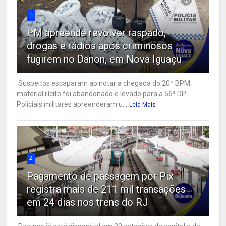
1
PM apreende revólver raspado,
drogas e rádios após criminosos
fugirem no Danon, em Nova Iguaçu
Suspeitos escaparam ao notar a chegada do 20º BPM;
material ilícito foi abandonado e levado para a 56ª DP
Policiais militares apreenderam u...
Leia Mais
2
Pagamento de passagem por Pix
registra mais de 211 mil transações
em 24 dias nos trens do RJ