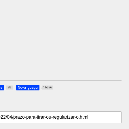
es
Nova Iguaçu
28
16856