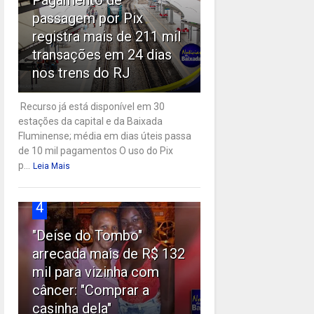
passagem por Pix
registra mais de 211 mil
transações em 24 dias
nos trens do RJ
Recurso já está disponível em 30
estações da capital e da Baixada
Fluminense; média em dias úteis passa
de 10 mil pagamentos O uso do Pix
p...
Leia Mais
4
"Deise do Tombo"
arrecada mais de R$ 132
mil para vizinha com
câncer: "Comprar a
casinha dela"