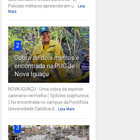
Policiais militares apreenderam u...
Leia
Mais
2
Cobra de dois metros é
encontrada na PUC de
Nova Iguaçu
NOVA IGUAÇU - Uma cobra da espécie
caninana-vermelha ( Spilotes sulphureus
) foi encontrada no campus da Pontifícia
Universidade Católica d...
Leia Mais
3
Pagamento de