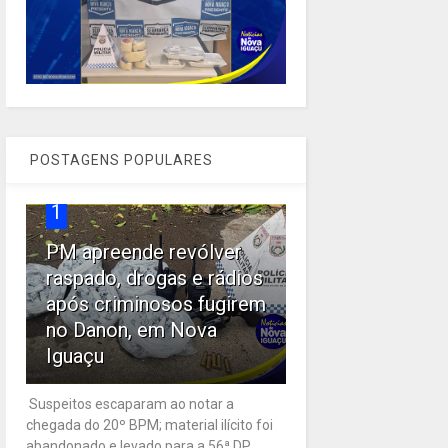
POSTAGENS POPULARES
1
PM apreende revólver
raspado, drogas e rádios
após criminosos fugirem
no Danon, em Nova
Iguaçu
Suspeitos escaparam ao notar a
chegada do 20º BPM; material ilícito foi
abandonado e levado para a 56ª DP