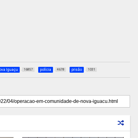
ova Iguaçu
polícia
prisão
16857
4678
1031