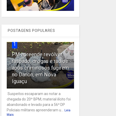
POSTAGENS POPULARES
1
PM apreende revólver
raspado, drogas e rádios
após criminosos fugirem
no Danon, em Nova
Iguaçu
Suspeitos escaparam ao notar a
chegada do 20º BPM; material ilícito foi
abandonado e levado para a 56ª DP
Policiais militares apreenderam u...
Leia
Mais