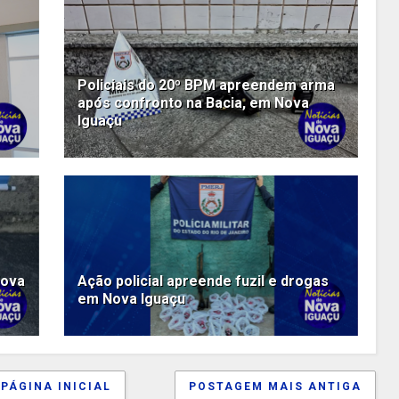
Policiais do 20º BPM apreendem arma
após confronto na Bacia, em Nova
Iguaçu
Nova
Ação policial apreende fuzil e drogas
em Nova Iguaçu
PÁGINA INICIAL
POSTAGEM MAIS ANTIGA