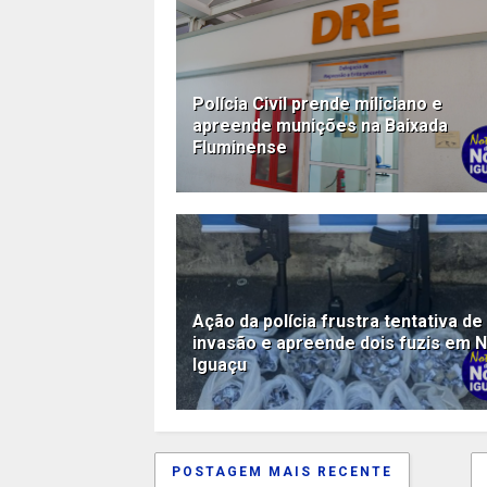
Polícia Civil prende miliciano e
apreende munições na Baixada
Fluminense
Ação da polícia frustra tentativa de
invasão e apreende dois fuzis em 
Iguaçu
POSTAGEM MAIS RECENTE