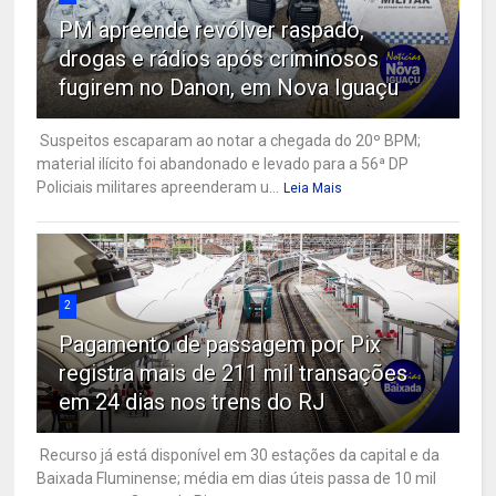
PM apreende revólver raspado,
drogas e rádios após criminosos
fugirem no Danon, em Nova Iguaçu
Suspeitos escaparam ao notar a chegada do 20º BPM;
material ilícito foi abandonado e levado para a 56ª DP
Policiais militares apreenderam u...
Leia Mais
2
Pagamento de passagem por Pix
registra mais de 211 mil transações
em 24 dias nos trens do RJ
Recurso já está disponível em 30 estações da capital e da
Baixada Fluminense; média em dias úteis passa de 10 mil