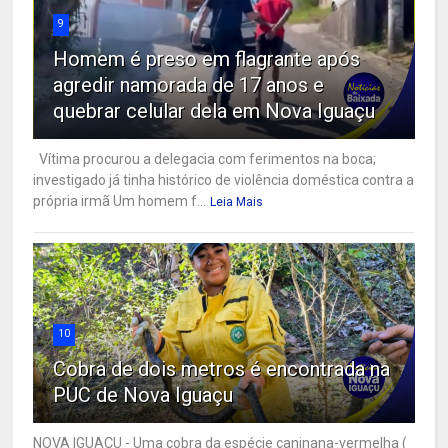
9
Homem é preso em flagrante após
agredir namorada de 17 anos e
quebrar celular dela em Nova Iguaçu
Vítima procurou a delegacia com ferimentos na boca;
investigado já tinha histórico de violência doméstica contra a
própria irmã Um homem f...
Leia Mais
10
Cobra de dois metros é encontrada na
PUC de Nova Iguaçu
NOVA IGUAÇU - Uma cobra da espécie caninana-vermelha (