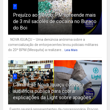
7
Prejuízo ao tráfico: PM apreende mais
de 3 mil sacolés de cocaína no Buraco
do Boi
NOVA IGUAÇU – Uma denúncia anônima sobre a
comercialização de entorpecentes levou policiais militares
do 20º BPM (Mesquita) a realizare...
Leia Mais
8
Câmara de Nova Iguaçu convoca
audiência pública para cobrar
explicações da Light sobre apagões
Evento reunirá representantes da concessionária, Procon,