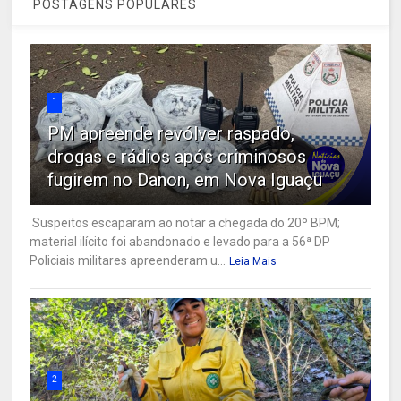
POSTAGENS POPULARES
1
PM apreende revólver raspado,
drogas e rádios após criminosos
fugirem no Danon, em Nova Iguaçu
Suspeitos escaparam ao notar a chegada do 20º BPM;
material ilícito foi abandonado e levado para a 56ª DP
Policiais militares apreenderam u...
Leia Mais
2