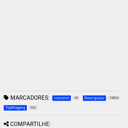
MARCADORES:
concurso
Nova Iguaçu
69
16856
TopShopping
563
COMPARTILHE: