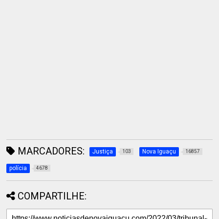
MARCADORES:
Justiça
Nova Iguaçu
103
16857
polícia
4678
COMPARTILHE: