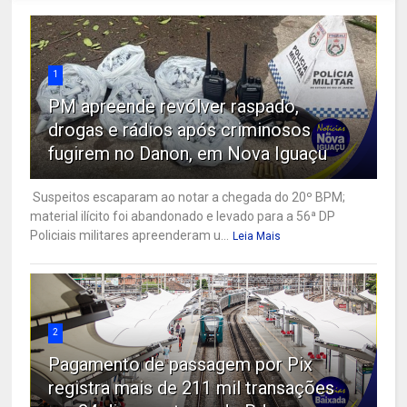
1
PM apreende revólver raspado,
drogas e rádios após criminosos
fugirem no Danon, em Nova Iguaçu
Suspeitos escaparam ao notar a chegada do 20º BPM;
material ilícito foi abandonado e levado para a 56ª DP
Policiais militares apreenderam u...
Leia Mais
2
Pagamento de passagem por Pix
registra mais de 211 mil transações