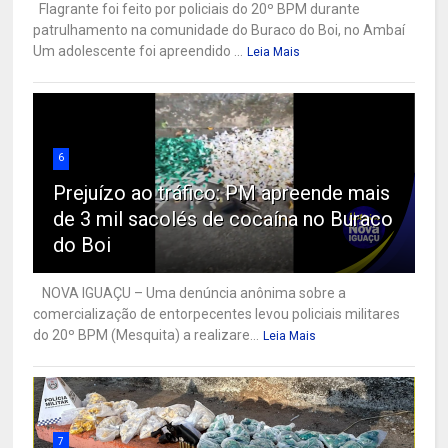
Flagrante foi feito por policiais do 20º BPM durante
patrulhamento na comunidade do Buraco do Boi, no Ambaí
Um adolescente foi apreendido ...
Leia Mais
6
Prejuízo ao tráfico: PM apreende mais
de 3 mil sacolés de cocaína no Buraco
do Boi
NOVA IGUAÇU – Uma denúncia anônima sobre a
comercialização de entorpecentes levou policiais militares
do 20º BPM (Mesquita) a realizare...
Leia Mais
7