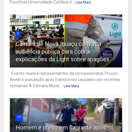
Pontifícia Universidade Católica d...
Leia Mais
9
Câmara de Nova Iguaçu convoca
audiência pública para cobrar
explicações da Light sobre apagões
Evento reunirá representantes da concessionária, Procon,
Aneel e população após transtornos causados por recentes
ventanias A Câmara Munic...
Leia Mais
10
Homem é preso em flagrante após