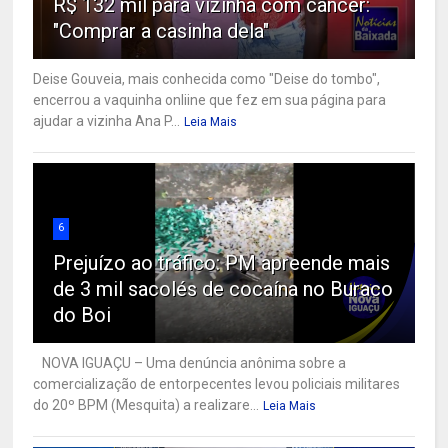
R$ 132 mil para vizinha com câncer:
"Comprar a casinha dela"
Deise Gouveia, mais conhecida como "Deise do tombo",
encerrou a vaquinha onliine que fez em sua página para
ajudar a vizinha Ana P...
Leia Mais
6
Prejuízo ao tráfico: PM apreende mais
de 3 mil sacolés de cocaína no Buraco
do Boi
NOVA IGUAÇU – Uma denúncia anônima sobre a
comercialização de entorpecentes levou policiais militares
do 20º BPM (Mesquita) a realizare...
Leia Mais