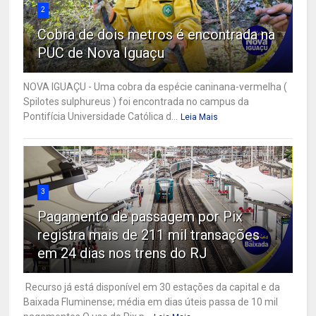
2
Cobra de dois metros é encontrada na
PUC de Nova Iguaçu
NOVA IGUAÇU - Uma cobra da espécie caninana-vermelha (
Spilotes sulphureus ) foi encontrada no campus da
Pontifícia Universidade Católica d...
Leia Mais
3
Pagamento de passagem por Pix
registra mais de 211 mil transações
em 24 dias nos trens do RJ
Recurso já está disponível em 30 estações da capital e da
Baixada Fluminense; média em dias úteis passa de 10 mil