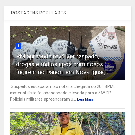
POSTAGENS POPULARES
1
PM apreende revólver raspado,
drogas e rádios após criminosos
fugirem no Danon, em Nova Iguaçu
Suspeitos escaparam ao notar a chegada do 20º BPM;
material ilícito foi abandonado e levado para a 56ª DP
Policiais militares apreenderam u...
Leia Mais