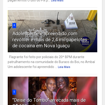
pagamentos O uso do Pix p...
Leia Mais
4
Adolescente é apreendido com
revólver e mais de 2,4 mil papelotes
de cocaína em Nova Iguaçu
Flagrante foi feito por policiais do 20º BPM durante
patrulhamento na comunidade do Buraco do Boi, no Ambaí
Um adolescente foi apreendido ...
Leia Mais
5
"Deise do Tombo" arrecada mais de