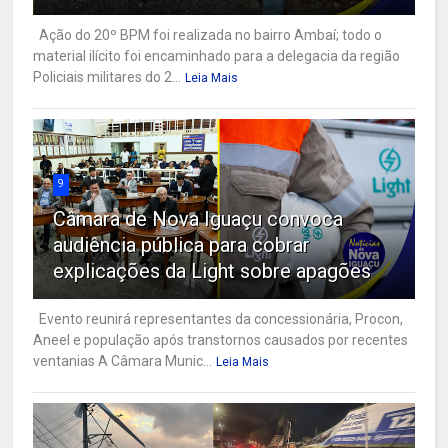
Ação do 20º BPM foi realizada no bairro Ambaí; todo o
material ilícito foi encaminhado para a delegacia da região
Policiais militares do 2...
Leia Mais
9
Câmara de Nova Iguaçu convoca
audiência pública para cobrar
explicações da Light sobre apagões
Evento reunirá representantes da concessionária, Procon,
Aneel e população após transtornos causados por recentes
ventanias A Câmara Munic...
Leia Mais