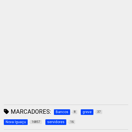
MARCADORES:
Bancos
greve
8
37
Nova Iguaçu
servidores
16857
16