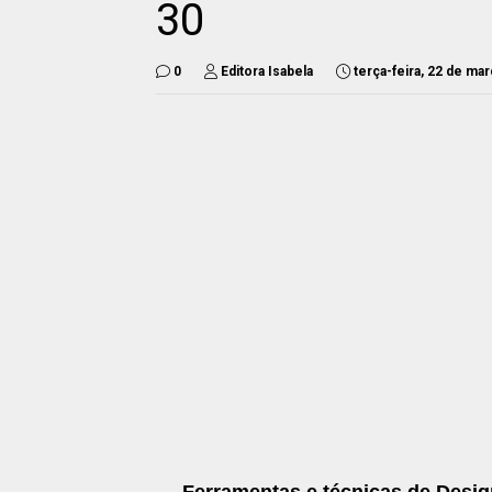
30
0
Editora Isabela
terça-feira, 22 de ma
Ferramentas e técnicas de Desig