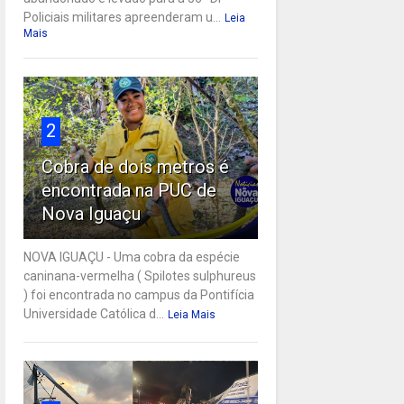
Policiais militares apreenderam u...
Leia
Mais
2
Cobra de dois metros é
encontrada na PUC de
Nova Iguaçu
NOVA IGUAÇU - Uma cobra da espécie
caninana-vermelha ( Spilotes sulphureus
) foi encontrada no campus da Pontifícia
Universidade Católica d...
Leia Mais