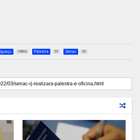
Iguaçu
Palestra
Senac
16856
30
25