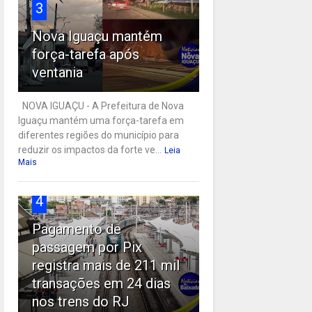
3
Nova Iguaçu mantém
força-tarefa após
ventania
NOVA IGUAÇU - A Prefeitura de Nova
Iguaçu mantém uma força-tarefa em
diferentes regiões do município para
reduzir os impactos da forte ve...
Leia
Mais
4
Pagamento de
passagem por Pix
registra mais de 211 mil
transações em 24 dias
nos trens do RJ