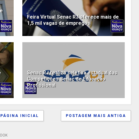
de
Feira Virtual Senac RJ oferece mais de
1,5 mil vagas de empregos
e
Senac RJ realiza seletiva estadual das
Competições Senac de Educação
Profissional
PÁGINA INICIAL
POSTAGEM MAIS ANTIGA
BOOK