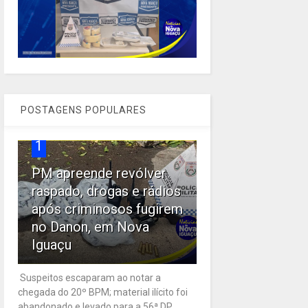
POSTAGENS POPULARES
1
PM apreende revólver
raspado, drogas e rádios
após criminosos fugirem
no Danon, em Nova
Iguaçu
Suspeitos escaparam ao notar a
chegada do 20º BPM; material ilícito foi
abandonado e levado para a 56ª DP