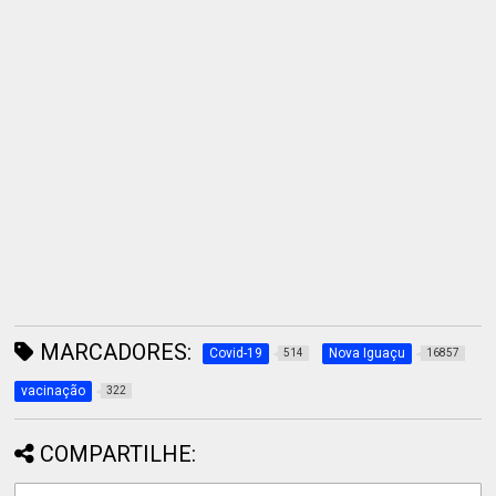
MARCADORES:
Covid-19
Nova Iguaçu
514
16857
vacinação
322
COMPARTILHE: