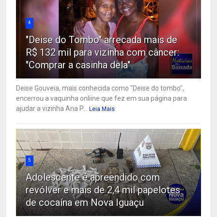
4
"Deise do Tombo" arrecada mais de
R$ 132 mil para vizinha com câncer:
"Comprar a casinha dela"
Deise Gouveia, mais conhecida como "Deise do tombo",
encerrou a vaquinha onliine que fez em sua página para
ajudar a vizinha Ana P...
Leia Mais
5
Adolescente é apreendido com
revólver e mais de 2,4 mil papelotes
de cocaína em Nova Iguaçu