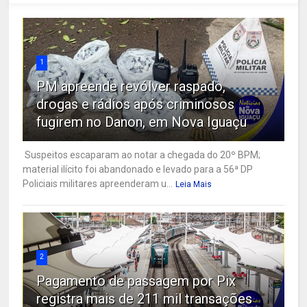
1
PM apreende revólver raspado,
drogas e rádios após criminosos
fugirem no Danon, em Nova Iguaçu
Suspeitos escaparam ao notar a chegada do 20º BPM;
material ilícito foi abandonado e levado para a 56ª DP
Policiais militares apreenderam u...
Leia Mais
2
Pagamento de passagem por Pix
registra mais de 211 mil transações