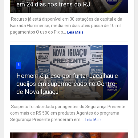
em 24 dias nos trens do RJ
Recurso já está disponível em 30 estações da capital e da
Baixada Fluminense; média em dias úteis passa de 10 mil
pagamentos O uso do Pix p...
Leia Mais
3
Homem é preso por furtar bacalhau e
queijos em supermercado no Centro
de Nova Iguaçu
Suspeito foi abordado por agentes do Segurança Presente
com mais de R$ 500 em produtos Agentes do programa
Segurança Presente prenderam em ...
Leia Mais