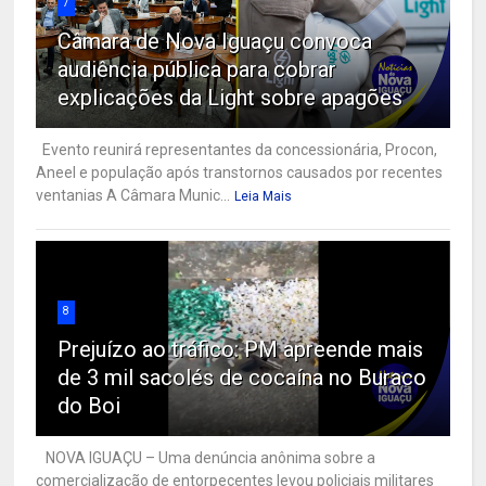
7
Câmara de Nova Iguaçu convoca
audiência pública para cobrar
explicações da Light sobre apagões
Evento reunirá representantes da concessionária, Procon,
Aneel e população após transtornos causados por recentes
ventanias A Câmara Munic...
Leia Mais
8
Prejuízo ao tráfico: PM apreende mais
de 3 mil sacolés de cocaína no Buraco
do Boi
NOVA IGUAÇU – Uma denúncia anônima sobre a
comercialização de entorpecentes levou policiais militares