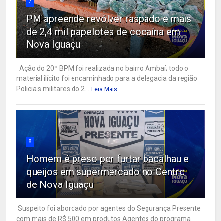
7
PM apreende revólver raspado e mais
de 2,4 mil papelotes de cocaína em
Nova Iguaçu
Ação do 20º BPM foi realizada no bairro Ambaí; todo o
material ilícito foi encaminhado para a delegacia da região
Policiais militares do 2...
Leia Mais
8
Homem é preso por furtar bacalhau e
queijos em supermercado no Centro
de Nova Iguaçu
Suspeito foi abordado por agentes do Segurança Presente
com mais de R$ 500 em produtos Agentes do programa