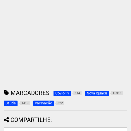
MARCADORES:
Covid-19
Nova Iguaçu
514
16856
Saúde
vacinação
1380
322
COMPARTILHE: