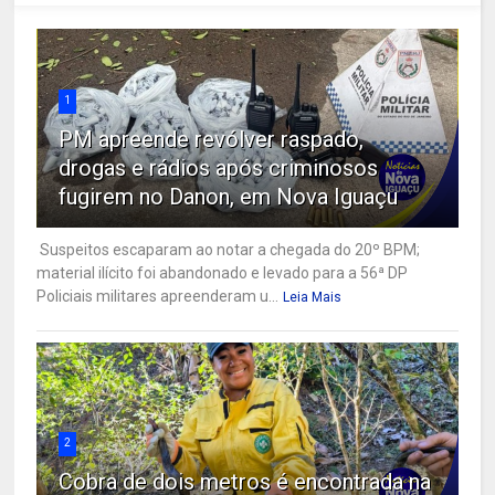
1
PM apreende revólver raspado,
drogas e rádios após criminosos
fugirem no Danon, em Nova Iguaçu
Suspeitos escaparam ao notar a chegada do 20º BPM;
material ilícito foi abandonado e levado para a 56ª DP
Policiais militares apreenderam u...
Leia Mais
2
Cobra de dois metros é encontrada na