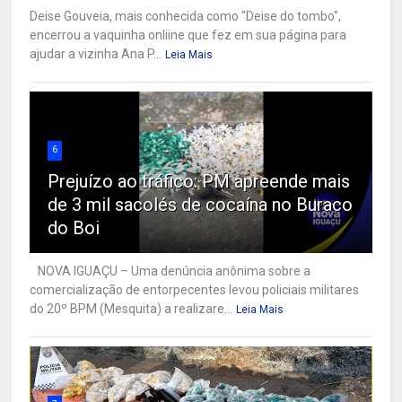
Deise Gouveia, mais conhecida como "Deise do tombo",
encerrou a vaquinha onliine que fez em sua página para
ajudar a vizinha Ana P...
Leia Mais
6
Prejuízo ao tráfico: PM apreende mais
de 3 mil sacolés de cocaína no Buraco
do Boi
NOVA IGUAÇU – Uma denúncia anônima sobre a
comercialização de entorpecentes levou policiais militares
do 20º BPM (Mesquita) a realizare...
Leia Mais