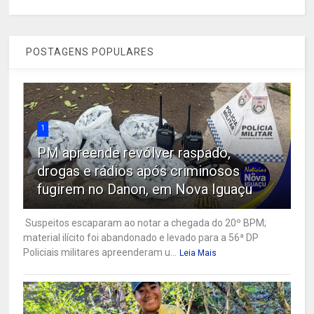
POSTAGENS POPULARES
1
PM apreende revólver raspado,
drogas e rádios após criminosos
fugirem no Danon, em Nova Iguaçu
Suspeitos escaparam ao notar a chegada do 20º BPM;
material ilícito foi abandonado e levado para a 56ª DP
Policiais militares apreenderam u...
Leia Mais