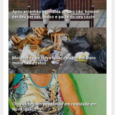
Após arranhão e lambida de seu cão, homem
perdeu pernas,dedos e parte do seu rosto
Moradores de Nova Iguaçu vivem em meio
muito lixo e ratos
Chuvas tornam pesadelos em realidade em
Nova Iguaçu