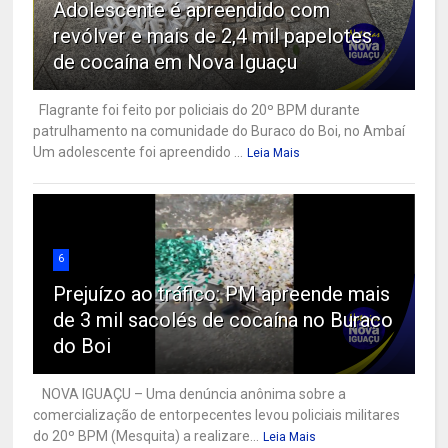
Adolescente é apreendido com
revólver e mais de 2,4 mil papelotes
de cocaína em Nova Iguaçu
Flagrante foi feito por policiais do 20º BPM durante
patrulhamento na comunidade do Buraco do Boi, no Ambaí
Um adolescente foi apreendido ...
Leia Mais
6
Prejuízo ao tráfico: PM apreende mais
de 3 mil sacolés de cocaína no Buraco
do Boi
NOVA IGUAÇU – Uma denúncia anônima sobre a
comercialização de entorpecentes levou policiais militares
do 20º BPM (Mesquita) a realizare...
Leia Mais