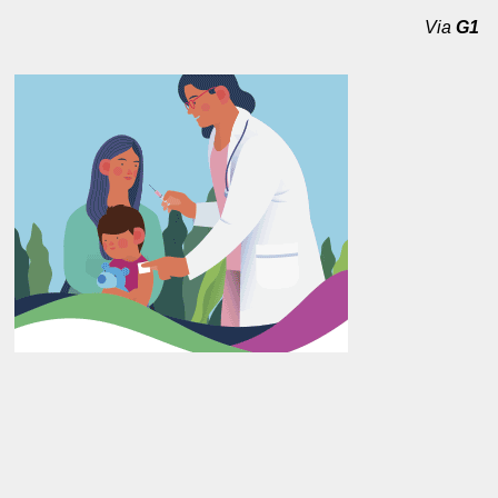
Via
G1