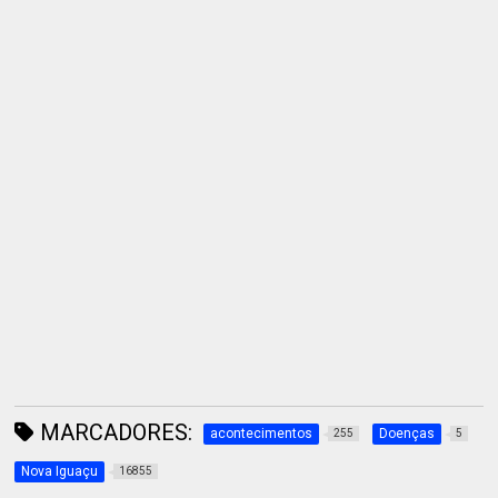
MARCADORES:
acontecimentos
Doenças
255
5
Nova Iguaçu
16855