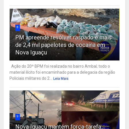
8
PM apreende revólver raspado e mais
de 2,4 mil papelotes de cocaína em
Nova Iguaçu
Ação do 20º BPM foi realizada no bairro Ambaí; todo o
material ilícito foi encaminhado para a delegacia da região
Policiais militares do 2...
Leia Mais
9
Nova Iguaçu mantém força-tarefa