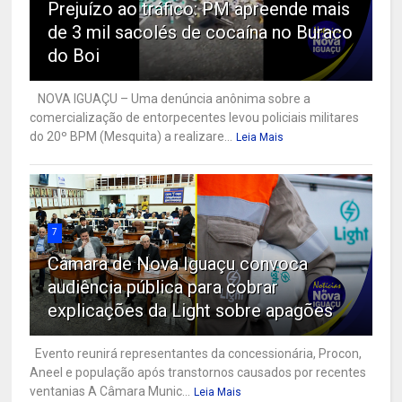
Prejuízo ao tráfico: PM apreende mais
de 3 mil sacolés de cocaína no Buraco
do Boi
NOVA IGUAÇU – Uma denúncia anônima sobre a
comercialização de entorpecentes levou policiais militares
do 20º BPM (Mesquita) a realizare...
Leia Mais
7
Câmara de Nova Iguaçu convoca
audiência pública para cobrar
explicações da Light sobre apagões
Evento reunirá representantes da concessionária, Procon,
Aneel e população após transtornos causados por recentes
ventanias A Câmara Munic...
Leia Mais