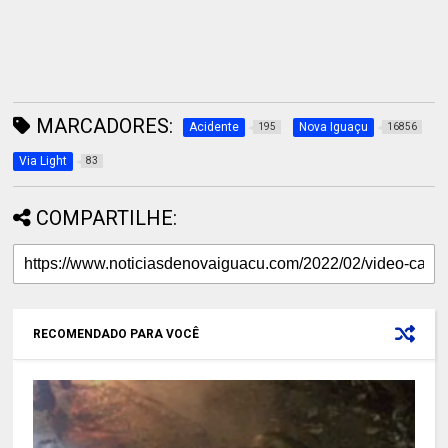
MARCADORES:
Acidente
Nova Iguaçu
195
16856
Via Light
83
COMPARTILHE:
RECOMENDADO PARA VOCÊ