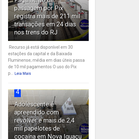
passagem por Pix
registra mais de 211 mil
transações em 24 dias
nos trens do RJ
Recurso já está disponível em 30
estações da capital e da Baixada
Fluminense; média em dias úteis passa
de 10 mil pagamentos O uso do Pix
p...
Leia Mais
4
Adolescente é
apreendido com
revólver e mais de 2,4
mil papelotes de
cocaína em Nova Iguaçu