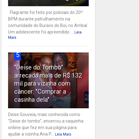
Flagrante foi feito por policiais do 20º
BPM durante patrulhamento na
comunidade do Buraco do Boi, no Ambaí
Um adolescente foi apreendido ...
Leia
Mais
5
"Deise do Tombo"
arrecada mais de R$ 132
mil para vizinha com
câncer: "Comprar a
casinha dela"
Deise Gouveia, mais conhecida como
"Deise do tombo", encerrou a vaquinha
onliine que fez em sua página para
ajudar a vizinha Ana P...
Leia Mais