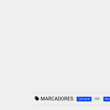
MARCADORES:
Carnaval
Nov
107