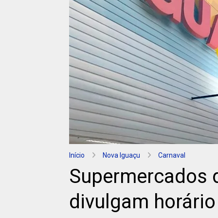
Início
Nova Iguaçu
Carnaval
Supermercados d
divulgam horári