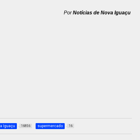
Por
Notícias de Nova Iguaçu
a Iguaçu
supermercado
16856
16