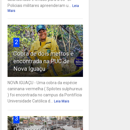
Policiais militares apreenderam u...
Leia
Mais
2
Cobra de dois metros é
encontrada na PUC de
Nova Iguaçu
NOVA IGUAÇU - Uma cobra da espécie
caninana-vermelha ( Spilotes sulphureus
) foi encontrada no campus da Pontifícia
Universidade Católica d...
Leia Mais
3
Pagamento de