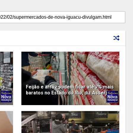
ha
dos
Feijão e arroz podem ficar até 7% mais
baratos no Estado do Rio, diz Asserj